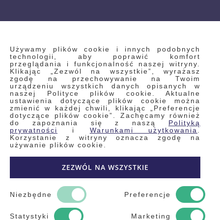
INFORMACJE
Używamy plików cookie i innych podobnych
technologii, aby poprawić komfort
przeglądania i funkcjonalność naszej witryny.
Klikając „Zezwól na wszystkie”, wyrażasz
Regulamin
zgodę na przechowywanie na Twoim
urządzeniu wszystkich danych opisanych w
Polityka prywatności i pliki cookie
naszej Polityce plików cookie. Aktualne
ustawienia dotyczące plików cookie można
Wyszukiwane frazy
zmienić w każdej chwili, klikając „Preferencje
dotyczące plików cookie”. Zachęcamy również
Wyszukiwanie zaawansowane
do zapoznania się z naszą
Polityką
Zamówienia
prywatności
i
Warunkami użytkowania
.
Korzystanie z witryny oznacza zgodę na
Skontaktuj się z nami
używanie plików cookie.
Odstąp od umowy
ZEZWÓL NA WSZYSTKIE
Blog
Kontakt
Niezbędne
Preferencje
Statystyki
Marketing