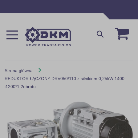
Przejdź
do
treści
Mój 
Szukaj
Strona główna
REDUKTOR ŁĄCZONY DRV050/110 z silnikiem 0,25kW 1400
i1200*1,2obrotu
Skip
to
the
end
of
the
images