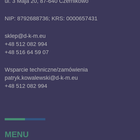
ul. 3 Maja 20, 87-640 Czernikowo
NIP: 8792688736; KRS: 0000657431
sklep@d-k-m.eu
+48 512 082 994
+48 516 64 59 07
Wsparcie techniczne/zamówienia
patryk.kowalewski@d-k-m.eu
+48 512 082 994
MENU