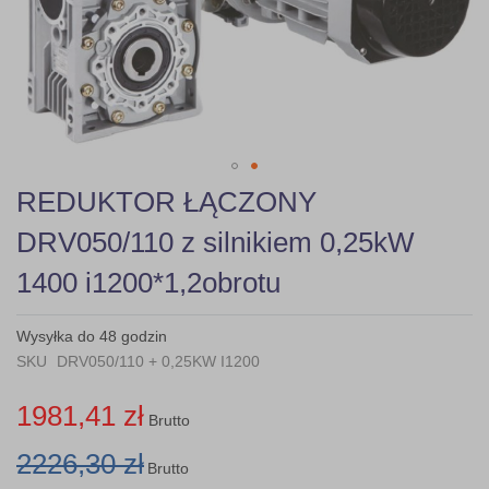
gallery
Skip
REDUKTOR ŁĄCZONY
to
the
DRV050/110 z silnikiem 0,25kW
beginning
of
1400 i1200*1,2obrotu
the
images
gallery
Wysyłka do 48 godzin
SKU
DRV050/110 + 0,25KW I1200
1981,41 zł
Brutto
2226,30 zł
Brutto