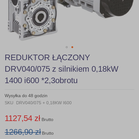
gallery
Skip
REDUKTOR ŁĄCZONY
to
the
DRV040/075 z silnikiem 0,18kW
beginning
of
1400 i600 *2,3obrotu
the
images
gallery
Wysyłka do 48 godzin
SKU
DRV040/075 + 0,18KW I600
1127,54 zł
Brutto
1266,90 zł
Brutto