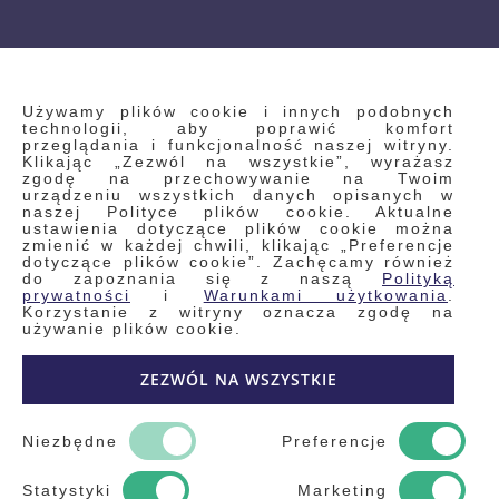
INFORMACJE
Używamy plików cookie i innych podobnych
technologii, aby poprawić komfort
przeglądania i funkcjonalność naszej witryny.
Klikając „Zezwól na wszystkie”, wyrażasz
Regulamin
zgodę na przechowywanie na Twoim
urządzeniu wszystkich danych opisanych w
Polityka prywatności i pliki cookie
naszej Polityce plików cookie. Aktualne
ustawienia dotyczące plików cookie można
Wyszukiwane frazy
zmienić w każdej chwili, klikając „Preferencje
dotyczące plików cookie”. Zachęcamy również
Wyszukiwanie zaawansowane
do zapoznania się z naszą
Polityką
Zamówienia
prywatności
i
Warunkami użytkowania
.
Korzystanie z witryny oznacza zgodę na
Skontaktuj się z nami
używanie plików cookie.
Odstąp od umowy
ZEZWÓL NA WSZYSTKIE
Blog
Kontakt
Niezbędne
Preferencje
Statystyki
Marketing