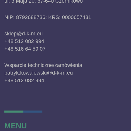
ul. 3 Maja 20, 87-640 Czernikowo
NIP: 8792688736; KRS: 0000657431
sklep@d-k-m.eu
+48 512 082 994
+48 516 64 59 07
Wsparcie techniczne/zamówienia
patryk.kowalewski@d-k-m.eu
+48 512 082 994
MENU