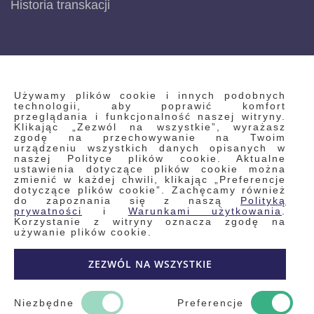
Historia transkacji
INFORMACJE
Używamy plików cookie i innych podobnych
technologii, aby poprawić komfort
przeglądania i funkcjonalność naszej witryny.
Klikając „Zezwól na wszystkie”, wyrażasz
Regulamin
zgodę na przechowywanie na Twoim
urządzeniu wszystkich danych opisanych w
Polityka prywatności i pliki cookie
naszej Polityce plików cookie. Aktualne
ustawienia dotyczące plików cookie można
Wyszukiwane frazy
zmienić w każdej chwili, klikając „Preferencje
dotyczące plików cookie”. Zachęcamy również
Wyszukiwanie zaawansowane
do zapoznania się z naszą
Polityką
Zamówienia
prywatności
i
Warunkami użytkowania
.
Korzystanie z witryny oznacza zgodę na
Skontaktuj się z nami
używanie plików cookie.
Odstąp od umowy
ZEZWÓL NA WSZYSTKIE
Blog
Kontakt
Niezbędne
Preferencje