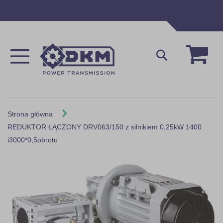
Przejdź
do
treści
Mój 
Szukaj
Strona główna
REDUKTOR ŁĄCZONY DRV063/150 z silnikiem 0,25kW 1400
i3000*0,5obrotu
Skip
to
the
end
of
the
images