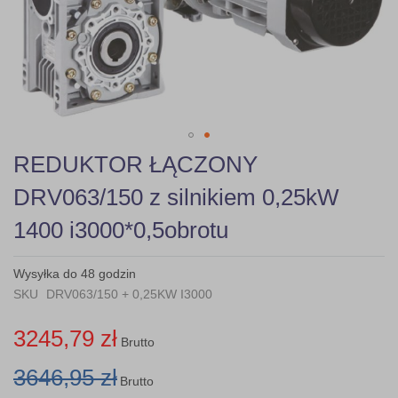
gallery
Skip
REDUKTOR ŁĄCZONY
to
the
DRV063/150 z silnikiem 0,25kW
beginning
of
1400 i3000*0,5obrotu
the
images
gallery
Wysyłka do 48 godzin
SKU
DRV063/150 + 0,25KW I3000
3245,79 zł
Brutto
3646,95 zł
Brutto