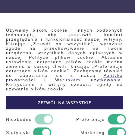
INFORMACJE
Używamy plików cookie i innych podobnych
technologii, aby poprawić komfort
przeglądania i funkcjonalność naszej witryny.
Klikając „Zezwól na wszystkie”, wyrażasz
Regulamin
zgodę na przechowywanie na Twoim
urządzeniu wszystkich danych opisanych w
Polityka prywatności i pliki cookie
naszej Polityce plików cookie. Aktualne
ustawienia dotyczące plików cookie można
Wyszukiwane frazy
zmienić w każdej chwili, klikając „Preferencje
dotyczące plików cookie”. Zachęcamy również
Wyszukiwanie zaawansowane
do zapoznania się z naszą
Polityką
Zamówienia
prywatności
i
Warunkami użytkowania
.
Korzystanie z witryny oznacza zgodę na
Skontaktuj się z nami
używanie plików cookie.
Odstąp od umowy
ZEZWÓL NA WSZYSTKIE
Blog
Kontakt
Niezbędne
Preferencje
Statystyki
Marketing