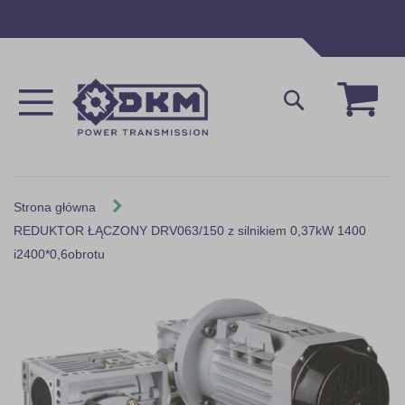
Przejdź
do
treści
Mój 
Szukaj
Strona główna
REDUKTOR ŁĄCZONY DRV063/150 z silnikiem 0,37kW 1400
i2400*0,6obrotu
Skip
to
the
end
of
the
images