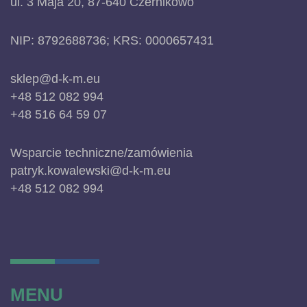
ul. 3 Maja 20, 87-640 Czernikowo
NIP: 8792688736; KRS: 0000657431
sklep@d-k-m.eu
+48 512 082 994
+48 516 64 59 07
Wsparcie techniczne/zamówienia
patryk.kowalewski@d-k-m.eu
+48 512 082 994
MENU