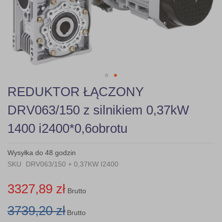
gallery
Skip
REDUKTOR ŁĄCZONY
to
the
DRV063/150 z silnikiem 0,37kW
beginning
of
1400 i2400*0,6obrotu
the
images
gallery
Wysyłka do 48 godzin
SKU
DRV063/150 + 0,37KW I2400
3327,89 zł
Brutto
3739,20 zł
Brutto