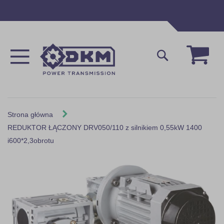
Przejdź
do
treści
Mój 
Szukaj
Strona główna
REDUKTOR ŁĄCZONY DRV050/110 z silnikiem 0,55kW 1400
i600*2,3obrotu
Skip
to
the
end
of
the
images