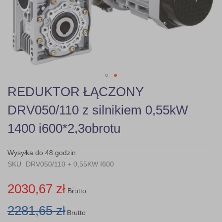
gallery
Skip
REDUKTOR ŁĄCZONY
to
the
DRV050/110 z silnikiem 0,55kW
beginning
of
1400 i600*2,3obrotu
the
images
gallery
Wysyłka do 48 godzin
SKU
DRV050/110 + 0,55KW I600
2030,67 zł
Brutto
2281,65 zł
Brutto