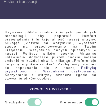
Historia transkacji
INFORMACJE
Używamy plików cookie i innych podobnych
technologii, aby poprawić komfort
przeglądania i funkcjonalność naszej witryny.
Klikając „Zezwól na wszystkie”, wyrażasz
Regulamin
zgodę na przechowywanie na Twoim
urządzeniu wszystkich danych opisanych w
Polityka prywatności i pliki cookie
naszej Polityce plików cookie. Aktualne
ustawienia dotyczące plików cookie można
Wyszukiwane frazy
zmienić w każdej chwili, klikając „Preferencje
dotyczące plików cookie”. Zachęcamy również
Wyszukiwanie zaawansowane
do zapoznania się z naszą
Polityką
Zamówienia
prywatności
i
Warunkami użytkowania
.
Korzystanie z witryny oznacza zgodę na
Skontaktuj się z nami
używanie plików cookie.
Odstąp od umowy
ZEZWÓL NA WSZYSTKIE
Blog
Kontakt
Niezbędne
Preferencje