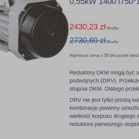
0,55kW 1400 i750*1
2430,23 zł
Brutto
2730,60 zł
Brutto
Najniższa cena z 30 dni przed obni
Reduktory DKM mogą być s
podwójnych (DRV). Przełoże
stopnia DKM. Dlatego przeł
DRV nie jest tylko prostą
kombinacje powinny umożli
wielkość korpusu drugiego 
reduktora pierwszego stopni