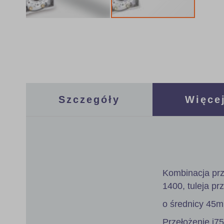
Skip
to
the
beginning
of
the
images
gallery
Szczegóły
Więcej
Kombinacja prz
1400, tuleja pr
o średnicy 45
Przełożenie i7