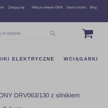
nto
Zaloguj się
Witaj w sklepie DKM
Utwórz konto
Blog
Mój koszy
Szukaj
NIKI ELEKTRYCZNE
WCIĄGARKI
Y DRV063/130 z silnikiem