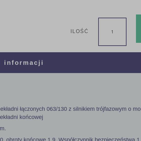
ILOŚĆ
 informacji
ekładni łączonych 063/130 z silnikiem trójfazowym o m
zekładni końcowej
mm.
50, obroty końcowe 1,9. Współczynnik bezpieczeństwa 1,