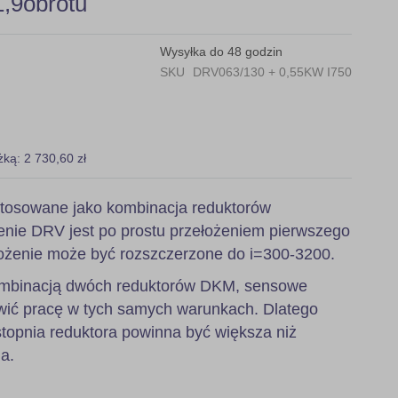
,9obrotu
Wysyłka do 48 godzin
SKU
DRV063/130 + 0,55KW I750
żką: 2 730,60 zł
tosowane jako kombinacja reduktorów
nie DRV jest po prostu przełożeniem pierwszego
ożenie może być rozszczerzone do i=300-3200.
 kombinacją dwóch reduktorów DKM, sensowe
wić pracę w tych samych warunkach. Dlatego
stopnia reduktora powinna być większa niż
a.