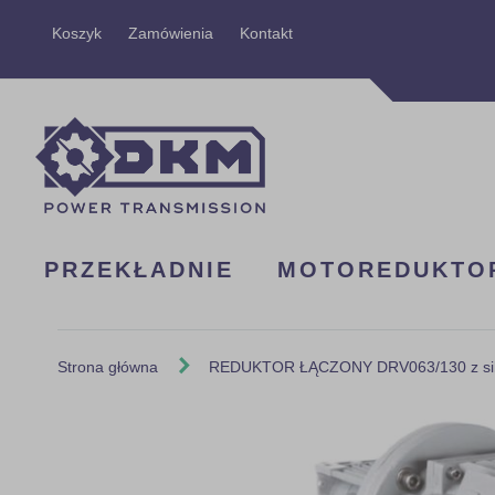
Przejdź
Koszyk
Zamówienia
Kontakt
do
treści
PRZEKŁADNIE
MOTOREDUKTO
Strona główna
REDUKTOR ŁĄCZONY DRV063/130 z silni
Skip
to
the
end