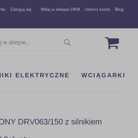
nto
Zaloguj się
Witaj w sklepie DKM
Utwórz konto
Blog
Mój koszy
Szukaj
NIKI ELEKTRYCZNE
WCIĄGARKI
Y DRV063/150 z silnikiem