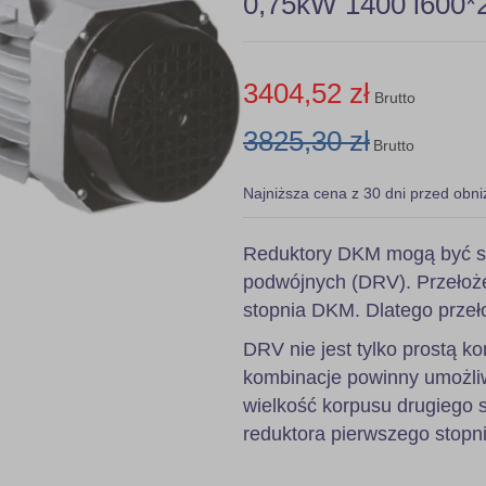
0,75kW 1400 i600*2
3404,52 zł
Brutto
3825,30 zł
Brutto
Najniższa cena z 30 dni przed obni
Reduktory DKM mogą być s
podwójnych (DRV). Przełoże
stopnia DKM. Dlatego przeł
DRV nie jest tylko prostą
kombinacje powinny umożli
wielkość korpusu drugiego 
reduktora pierwszego stopni