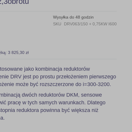
,3obrotu
Wysyłka do 48 godzin
SKU
DRV063/150 + 0,75KW I600
żką: 3 825,30 zł
tosowane jako kombinacja reduktorów
nie DRV jest po prostu przełożeniem pierwszego
ożenie może być rozszczerzone do i=300-3200.
 kombinacją dwóch reduktorów DKM, sensowe
wić pracę w tych samych warunkach. Dlatego
stopnia reduktora powinna być większa niż
a.