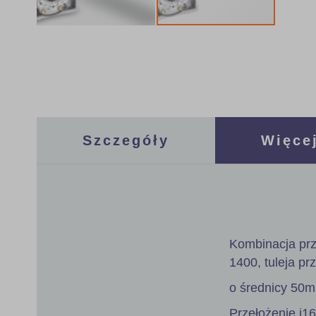
Skip
to
the
beginning
of
the
images
gallery
Szczegóły
Więcej
Kombinacja prz
1400, tuleja pr
o średnicy 50
Przełożenie i1