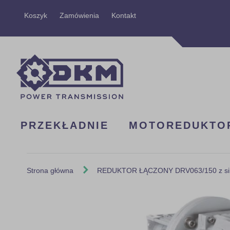
Przejdź
Koszyk
Zamówienia
Kontakt
do
treści
PRZEKŁADNIE
MOTOREDUKTO
Strona główna
REDUKTOR ŁĄCZONY DRV063/150 z silni
Skip
to
the
end