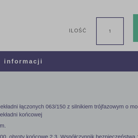
ILOŚĆ
 informacji
ekładni łączonych 063/150 z silnikiem trójfazowym o m
zekładni końcowej
mm.
600, obroty końcowe 2,3. Współczynnik bezpieczeństwa 