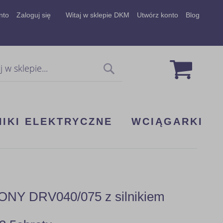
nto
Zaloguj się
Witaj w sklepie DKM
Utwórz konto
Blog
Mój koszy
Szukaj
NIKI ELEKTRYCZNE
WCIĄGARKI
Y DRV040/075 z silnikiem