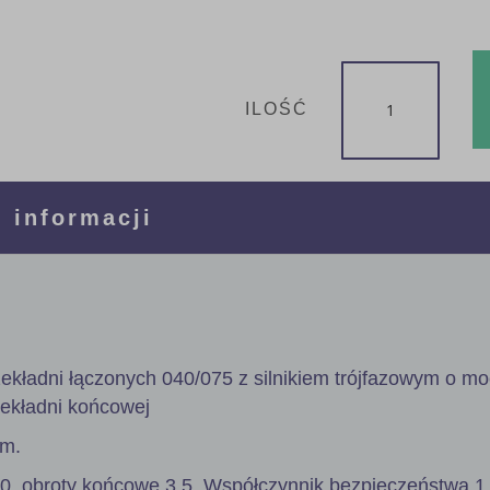
ILOŚĆ
 informacji
ekładni łączonych 040/075 z silnikiem trójfazowym o m
zekładni końcowej
mm.
00, obroty końcowe 3,5. Współczynnik bezpieczeństwa 1,