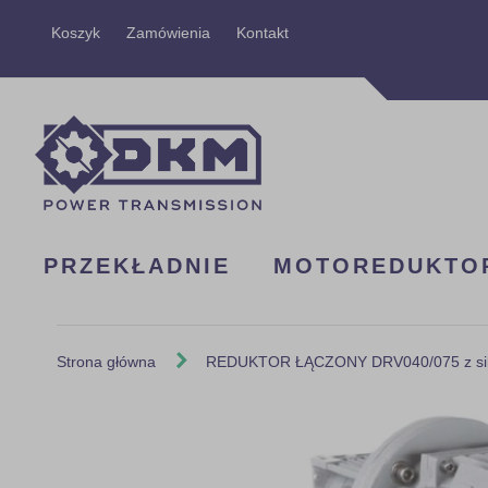
Przejdź
Koszyk
Zamówienia
Kontakt
do
treści
PRZEKŁADNIE
MOTOREDUKTO
Strona główna
REDUKTOR ŁĄCZONY DRV040/075 z silni
Skip
to
the
end