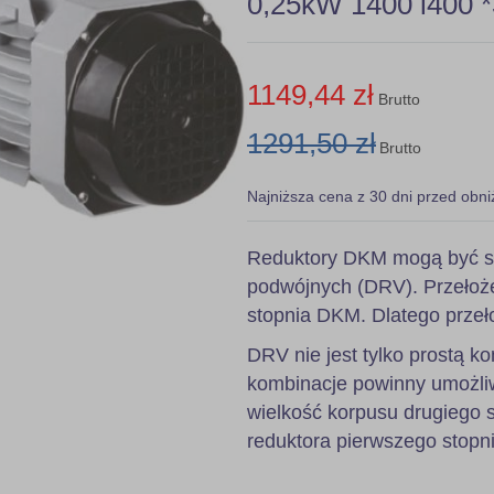
0,25kW 1400 i400 *
1149,44 zł
Brutto
1291,50 zł
Brutto
Najniższa cena z 30 dni przed obni
Reduktory DKM mogą być s
podwójnych (DRV). Przełoże
stopnia DKM. Dlatego przeł
DRV nie jest tylko prostą
kombinacje powinny umożli
wielkość korpusu drugiego 
reduktora pierwszego stopni