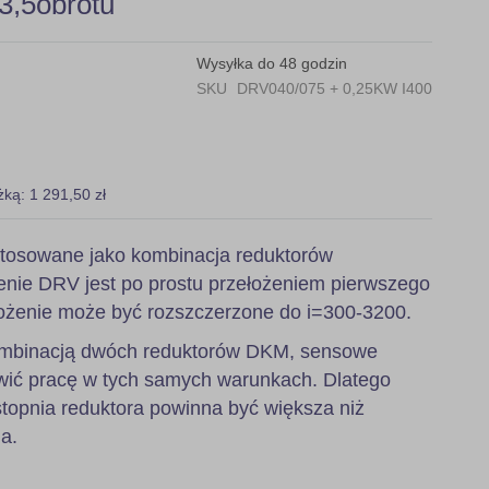
3,5obrotu
Wysyłka do 48 godzin
SKU
DRV040/075 + 0,25KW I400
żką: 1 291,50 zł
tosowane jako kombinacja reduktorów
nie DRV jest po prostu przełożeniem pierwszego
ożenie może być rozszczerzone do i=300-3200.
 kombinacją dwóch reduktorów DKM, sensowe
wić pracę w tych samych warunkach. Dlatego
stopnia reduktora powinna być większa niż
a.