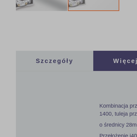
Skip
to
the
beginning
of
the
images
gallery
Szczegóły
Więcej
Kombinacja prz
1400, tuleja pr
o średnicy 28
Przełożenie i4