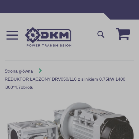
Przejdź
do
treści
Mój 
Szukaj
Strona główna
REDUKTOR ŁĄCZONY DRV050/110 z silnikiem 0,75kW 1400
i300*4,7obrotu
Skip
to
the
end
of
the
images