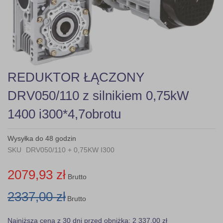
gallery
Skip
REDUKTOR ŁĄCZONY
to
the
DRV050/110 z silnikiem 0,75kW
beginning
of
1400 i300*4,7obrotu
the
images
gallery
Wysyłka do 48 godzin
SKU
DRV050/110 + 0,75KW I300
2079,93 zł
Brutto
2337,00 zł
Brutto
Najniższa cena z 30 dni przed obniżką: 2 337,00 zł