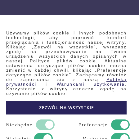
INFORMACJE
Używamy plików cookie i innych podobnych
technologii, aby poprawić komfort
przeglądania i funkcjonalność naszej witryny.
Klikając „Zezwól na wszystkie”, wyrażasz
Regulamin
zgodę na przechowywanie na Twoim
urządzeniu wszystkich danych opisanych w
Polityka prywatności i pliki cookie
naszej Polityce plików cookie. Aktualne
ustawienia dotyczące plików cookie można
Wyszukiwane frazy
zmienić w każdej chwili, klikając „Preferencje
dotyczące plików cookie”. Zachęcamy również
Wyszukiwanie zaawansowane
do zapoznania się z naszą
Polityką
Zamówienia
prywatności
i
Warunkami użytkowania
.
Korzystanie z witryny oznacza zgodę na
Skontaktuj się z nami
używanie plików cookie.
Odstąp od umowy
ZEZWÓL NA WSZYSTKIE
Blog
Kontakt
Niezbędne
Preferencje
Statystyki
Marketing