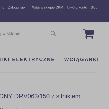
nto
Zaloguj się
Witaj w sklepie DKM
Utwórz konto
Blog
Mój koszy
Szukaj
NIKI ELEKTRYCZNE
WCIĄGARKI
Y DRV063/150 z silnikiem