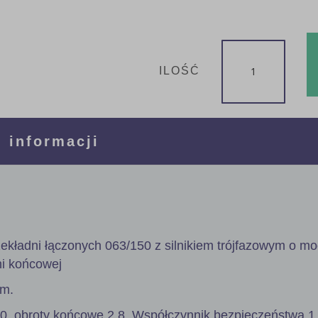
ILOŚĆ
 informacji
ekładni łączonych 063/150 z silnikiem trójfazowym o m
ni końcowej
mm.
00, obroty końcowe 2,8. Współczynnik bezpieczeństwa 1,