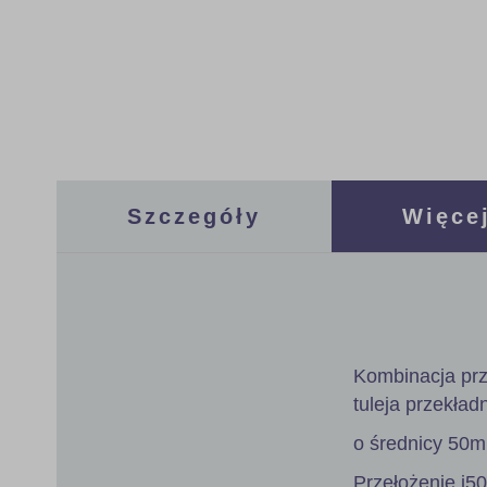
gallery
Szczegóły
Więcej
Kombinacja prz
tuleja przekład
o średnicy 50
Przełożenie i5