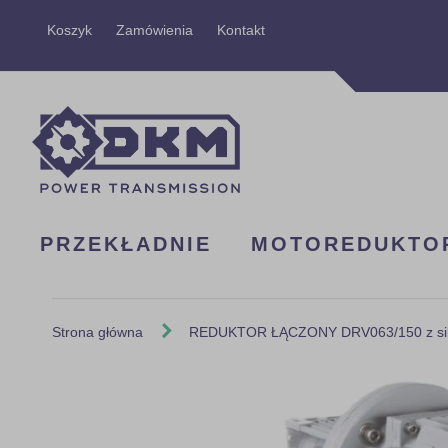
Przejdź
Koszyk
Zamówienia
Kontakt
do
treści
PRZEKŁADNIE
MOTOREDUKTO
Strona główna
REDUKTOR ŁĄCZONY DRV063/150 z silni
Skip
to
the
end