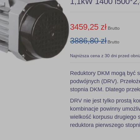
1,1kW 1400 i500*2,
3459,25 zł
Brutto
3886,80 zł
Brutto
Najniższa cena z 30 dni przed obni
Reduktory DKM mogą być s
podwójnych (DRV). Przełoże
stopnia DKM. Dlatego przeł
DRV nie jest tylko prostą
kombinacje powinny umożli
wielkość korpusu drugiego 
reduktora pierwszego stopni