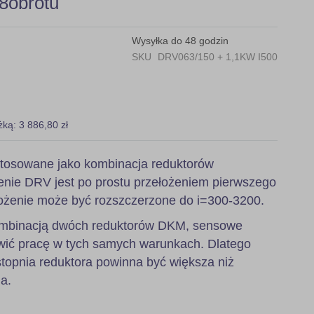
8obrotu
Wysyłka do 48 godzin
SKU
DRV063/150 + 1,1KW I500
żką: 3 886,80 zł
tosowane jako kombinacja reduktorów
nie DRV jest po prostu przełożeniem pierwszego
ożenie może być rozszczerzone do i=300-3200.
 kombinacją dwóch reduktorów DKM, sensowe
wić pracę w tych samych warunkach. Dlatego
stopnia reduktora powinna być większa niż
a.