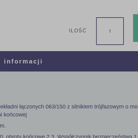
ILOŚĆ
 informacji
ekładni łączonych 063/150 z silnikiem trójfazowym o m
ni końcowej
mm.
00, obroty końcowe 2,3. Współczynnik bezpieczeństwa 1,