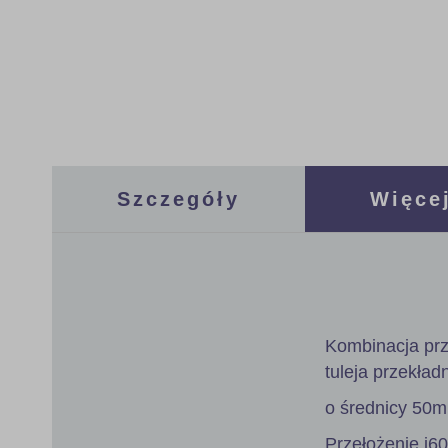
gallery
Szczegóły
Więcej
Kombinacja prz
tuleja przekład
o średnicy 50
Przełożenie i6