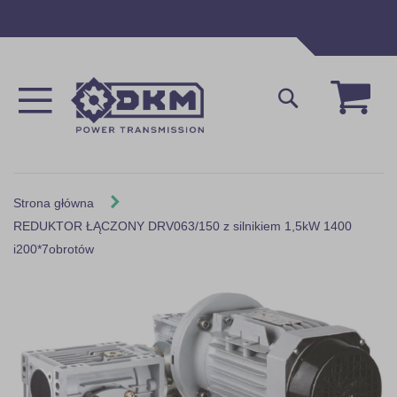
Przejdź
do
treści
Mój 
Szukaj
Strona główna
REDUKTOR ŁĄCZONY DRV063/150 z silnikiem 1,5kW 1400
i200*7obrotów
Skip
to
the
end
of
the
images