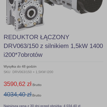
gallery
Skip
REDUKTOR ŁĄCZONY
to
the
DRV063/150 z silnikiem 1,5kW 1400
beginning
of
i200*7obrotów
the
images
gallery
Wysyłka do 48 godzin
SKU
DRV063/150 + 1,5KW I200
3590,62 zł
Brutto
4034,40 zł
Brutto
Najniższa cena z 30 dni przed obniżką: 4 034,40 zł