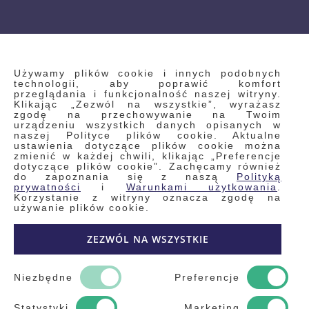
INFORMACJE
Używamy plików cookie i innych podobnych
technologii, aby poprawić komfort
przeglądania i funkcjonalność naszej witryny.
Klikając „Zezwól na wszystkie”, wyrażasz
Regulamin
zgodę na przechowywanie na Twoim
urządzeniu wszystkich danych opisanych w
Polityka prywatności i pliki cookie
naszej Polityce plików cookie. Aktualne
ustawienia dotyczące plików cookie można
Wyszukiwane frazy
zmienić w każdej chwili, klikając „Preferencje
dotyczące plików cookie”. Zachęcamy również
Wyszukiwanie zaawansowane
do zapoznania się z naszą
Polityką
Zamówienia
prywatności
i
Warunkami użytkowania
.
Korzystanie z witryny oznacza zgodę na
Skontaktuj się z nami
używanie plików cookie.
Odstąp od umowy
ZEZWÓL NA WSZYSTKIE
Blog
Kontakt
Niezbędne
Preferencje
Statystyki
Marketing