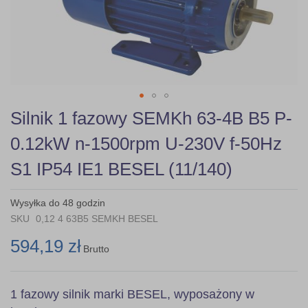
gallery
Skip
Silnik 1 fazowy SEMKh 63-4B B5 P-
to
the
0.12kW n-1500rpm U-230V f-50Hz
beginning
of
S1 IP54 IE1 BESEL (11/140)
the
images
gallery
Wysyłka do 48 godzin
SKU
0,12 4 63B5 SEMKH BESEL
594,19 zł
Brutto
1 fazowy silnik marki BESEL, wyposażony w