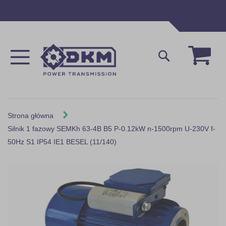
Przejdź
do
treści
Mój 
Szukaj
Strona główna
Silnik 1 fazowy SEMKh 63-4B B5 P-0.12kW n-1500rpm U-230V f-
50Hz S1 IP54 IE1 BESEL (11/140)
Skip
to
the
end
of
the
images