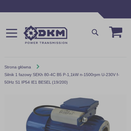
Przejdź
do
treści
Mój 
Szukaj
Strona główna
Silnik 1 fazowy SEKh 80-4C B5 P-1,1kW n-1500rpm U-230V f-
50Hz S1 IP54 IE1 BESEL (19/200)
Skip
to
the
end
of
the
images