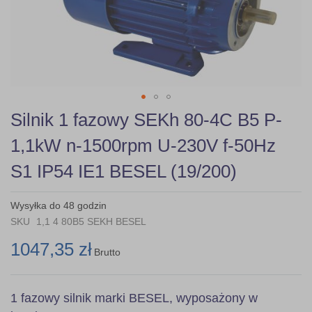
gallery
Skip
Silnik 1 fazowy SEKh 80-4C B5 P-
to
the
1,1kW n-1500rpm U-230V f-50Hz
beginning
of
S1 IP54 IE1 BESEL (19/200)
the
images
gallery
Wysyłka do 48 godzin
SKU
1,1 4 80B5 SEKH BESEL
1047,35 zł
Brutto
1 fazowy silnik marki BESEL, wyposażony w