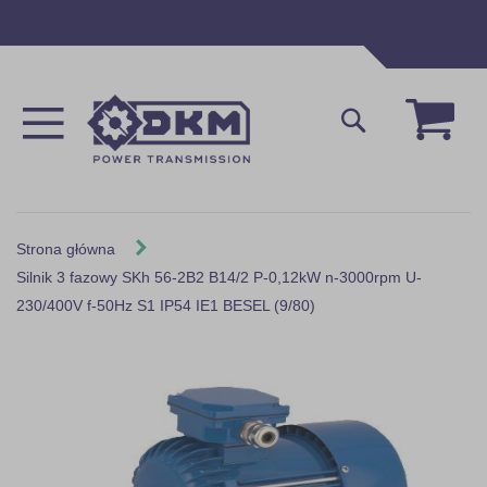
Przejdź
do
treści
Mój 
Szukaj
Strona główna
Silnik 3 fazowy SKh 56-2B2 B14/2 P-0,12kW n-3000rpm U-
230/400V f-50Hz S1 IP54 IE1 BESEL (9/80)
Skip
to
the
end
of
the
images