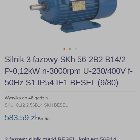
gallery
Skip
Silnik 3 fazowy SKh 56-2B2 B14/2
to
the
P-0,12kW n-3000rpm U-230/400V f-
beginning
of
50Hz S1 IP54 IE1 BESEL (9/80)
the
images
gallery
Wysyłka do 48 godzin
SKU
0,12 2 56B14 SKH BESEL
583,59 zł
Brutto
3 fazowy silnik marki BESEL, kołnierz 56B14