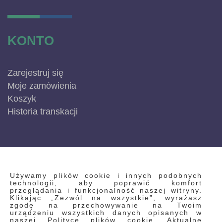
KONTO
Zarejestruj się
Moje zamówienia
Koszyk
Historia transkacji
INFORMACJE
Używamy plików cookie i innych podobnych
technologii, aby poprawić komfort
przeglądania i funkcjonalność naszej witryny.
Klikając „Zezwól na wszystkie”, wyrażasz
Regulamin
zgodę na przechowywanie na Twoim
urządzeniu wszystkich danych opisanych w
Polityka prywatności i pliki cookie
naszej Polityce plików cookie. Aktualne