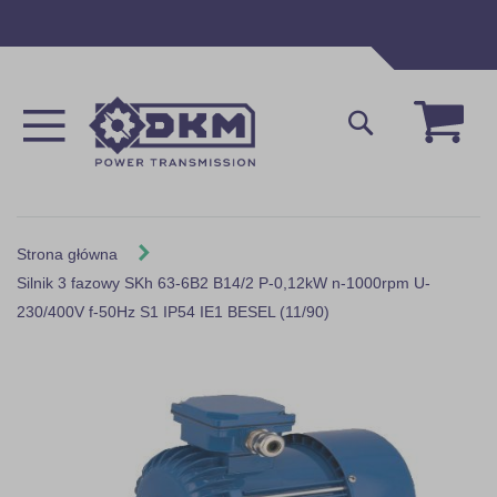
Przejdź
do
treści
Mój 
Szukaj
Strona główna
Silnik 3 fazowy SKh 63-6B2 B14/2 P-0,12kW n-1000rpm U-
230/400V f-50Hz S1 IP54 IE1 BESEL (11/90)
Skip
to
the
end
of
the
images