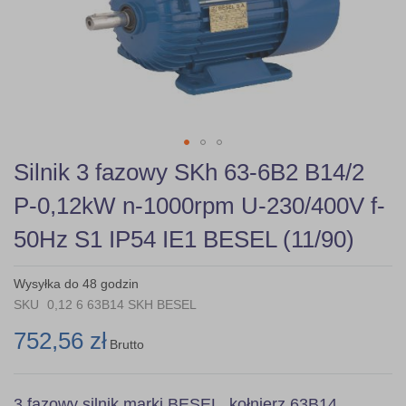
gallery
Skip
Silnik 3 fazowy SKh 63-6B2 B14/2
to
the
P-0,12kW n-1000rpm U-230/400V f-
beginning
of
50Hz S1 IP54 IE1 BESEL (11/90)
the
images
gallery
Wysyłka do 48 godzin
SKU
0,12 6 63B14 SKH BESEL
752,56 zł
Brutto
3 fazowy silnik marki BESEL, kołnierz 63B14