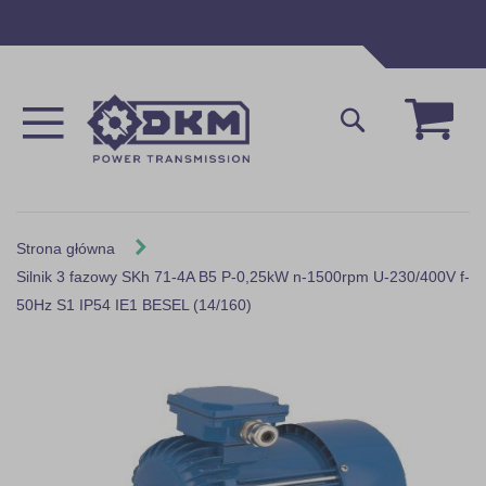
Przejdź
do
treści
Mój 
Szukaj
Strona główna
Silnik 3 fazowy SKh 71-4A B5 P-0,25kW n-1500rpm U-230/400V f-
50Hz S1 IP54 IE1 BESEL (14/160)
Skip
to
the
end
of
the
images