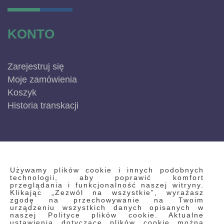
KONTO
Zarejestruj się
Moje zamówienia
Koszyk
Historia transkacji
INFORMACJE
Używamy plików cookie i innych podobnych
technologii, aby poprawić komfort
przeglądania i funkcjonalność naszej witryny.
Klikając „Zezwól na wszystkie”, wyrażasz
Regulamin
zgodę na przechowywanie na Twoim
urządzeniu wszystkich danych opisanych w
Polityka prywatności i pliki cookie
naszej Polityce plików cookie. Aktualne
ustawienia dotyczące plików cookie można