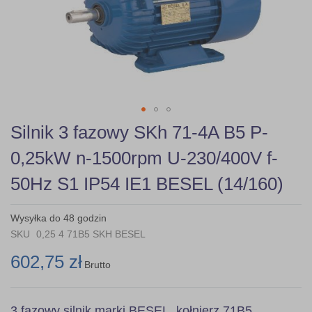
gallery
Skip
Silnik 3 fazowy SKh 71-4A B5 P-
to
the
0,25kW n-1500rpm U-230/400V f-
beginning
of
50Hz S1 IP54 IE1 BESEL (14/160)
the
images
gallery
Wysyłka do 48 godzin
SKU
0,25 4 71B5 SKH BESEL
602,75 zł
Brutto
3 fazowy silnik marki BESEL, kołnierz 71B5