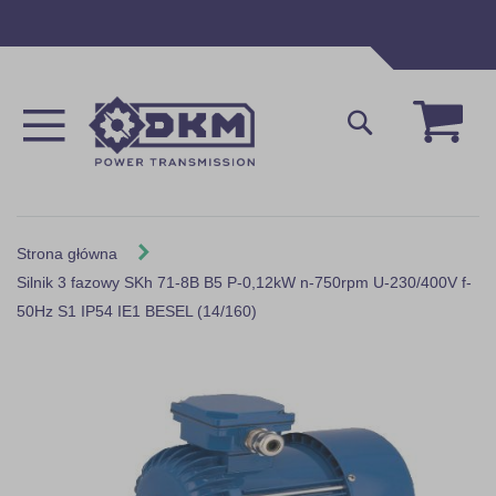
Przejdź
do
treści
Mój 
Szukaj
Strona główna
Silnik 3 fazowy SKh 71-8B B5 P-0,12kW n-750rpm U-230/400V f-
50Hz S1 IP54 IE1 BESEL (14/160)
Skip
to
the
end
of
the
images