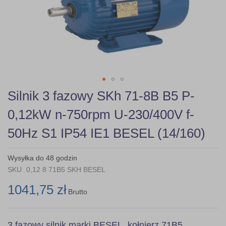
gallery
Skip
Silnik 3 fazowy SKh 71-8B B5 P-
to
the
0,12kW n-750rpm U-230/400V f-
beginning
of
50Hz S1 IP54 IE1 BESEL (14/160)
the
images
gallery
Wysyłka do 48 godzin
SKU
0,12 8 71B5 SKH BESEL
1041,75 zł
Brutto
3 fazowy silnik marki BESEL, kołnierz 71B5