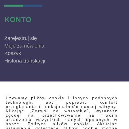
KONTO
Zarejestruj się
Moje zamówienia
Koszyk
Historia transkacji
INFORMACJE
Używamy plików cookie i innych podobnych
technologii, aby poprawić komfort
przeglądania i funkcjonalność naszej witryny.
Klikając „Zezwól na wszystkie”, wyrażasz
Regulamin
zgodę na przechowywanie na Twoim
urządzeniu wszystkich danych opisanych w
Polityka prywatności i pliki cookie
naszej Polityce plików cookie. Aktualne
ustawienia dotyczące plików cookie można