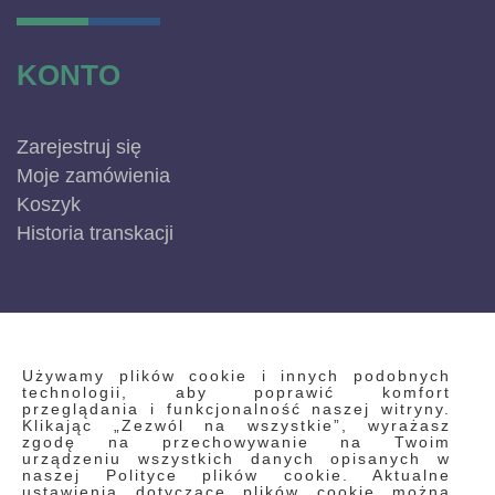
KONTO
Zarejestruj się
Moje zamówienia
Koszyk
Historia transkacji
INFORMACJE
Używamy plików cookie i innych podobnych
technologii, aby poprawić komfort
przeglądania i funkcjonalność naszej witryny.
Klikając „Zezwól na wszystkie”, wyrażasz
Regulamin
zgodę na przechowywanie na Twoim
urządzeniu wszystkich danych opisanych w
Polityka prywatności i pliki cookie
naszej Polityce plików cookie. Aktualne
ustawienia dotyczące plików cookie można