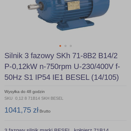
gallery
Skip
Silnik 3 fazowy SKh 71-8B2 B14/2
to
the
P-0,12kW n-750rpm U-230/400V f-
beginning
of
50Hz S1 IP54 IE1 BESEL (14/105)
the
images
gallery
Wysyłka do 48 godzin
SKU
0,12 8 71B14 SKH BESEL
1041,75 zł
Brutto
3 fazowy silnik marki BESEL, kołnierz 71B14