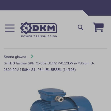
Przejdź
do
treści
Mój 
Szukaj
Strona główna
Silnik 3 fazowy SKh 71-8B2 B14/2 P-0,12kW n-750rpm U-
230/400V f-50Hz S1 IP54 IE1 BESEL (14/105)
Skip
to
the
end
of
the
images