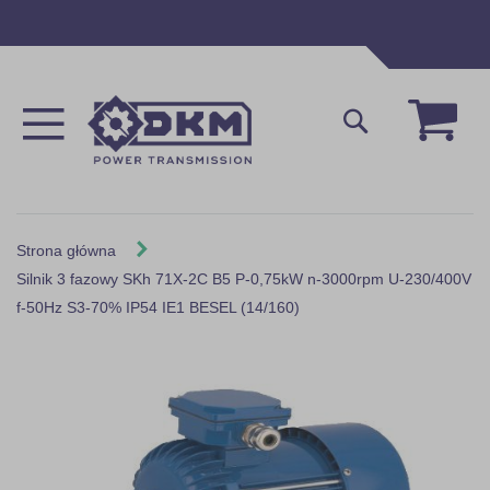
Przejdź
do
treści
Mój 
Szukaj
Strona główna
Silnik 3 fazowy SKh 71X-2C B5 P-0,75kW n-3000rpm U-230/400V
f-50Hz S3-70% IP54 IE1 BESEL (14/160)
Skip
to
the
end
of
the
images