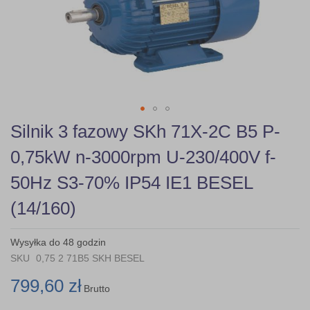
gallery
Skip
Silnik 3 fazowy SKh 71X-2C B5 P-
to
the
0,75kW n-3000rpm U-230/400V f-
beginning
of
50Hz S3-70% IP54 IE1 BESEL
the
images
(14/160)
gallery
Wysyłka do 48 godzin
SKU
0,75 2 71B5 SKH BESEL
799,60 zł
Brutto