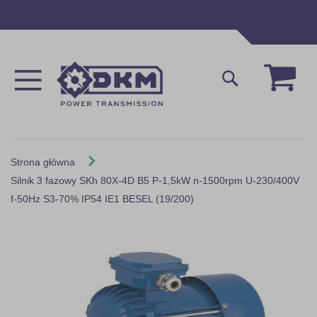
Przejdź
do
treści
Mój 
Szukaj
Strona główna
Silnik 3 fazowy SKh 80X-4D B5 P-1,5kW n-1500rpm U-230/400V
f-50Hz S3-70% IP54 IE1 BESEL (19/200)
Skip
to
the
end
of
the
images