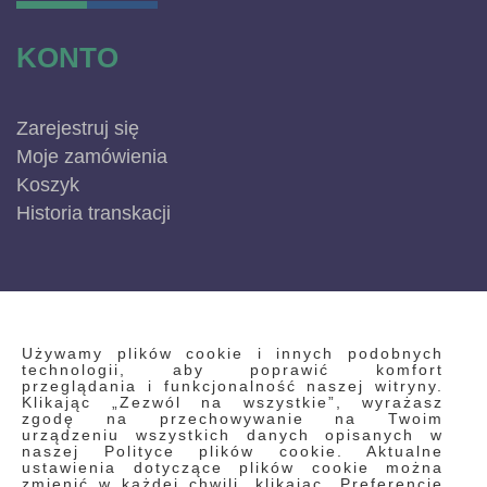
KONTO
Zarejestruj się
Moje zamówienia
Koszyk
Historia transkacji
INFORMACJE
Używamy plików cookie i innych podobnych
technologii, aby poprawić komfort
przeglądania i funkcjonalność naszej witryny.
Klikając „Zezwól na wszystkie”, wyrażasz
Regulamin
zgodę na przechowywanie na Twoim
urządzeniu wszystkich danych opisanych w
Polityka prywatności i pliki cookie
naszej Polityce plików cookie. Aktualne
ustawienia dotyczące plików cookie można
Wyszukiwane frazy
zmienić w każdej chwili, klikając „Preferencje