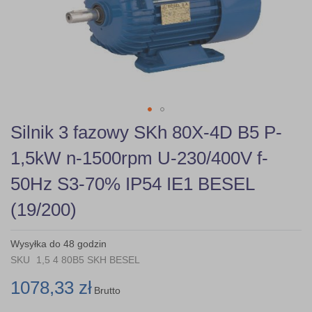
gallery
Skip
Silnik 3 fazowy SKh 80X-4D B5 P-
to
the
1,5kW n-1500rpm U-230/400V f-
beginning
of
50Hz S3-70% IP54 IE1 BESEL
the
images
(19/200)
gallery
Wysyłka do 48 godzin
SKU
1,5 4 80B5 SKH BESEL
1078,33 zł
Brutto