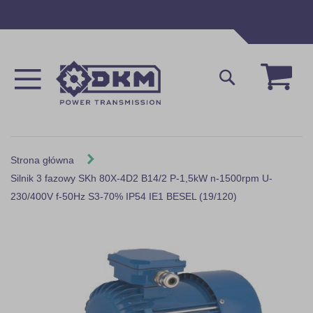
Przejdź
do
treści
Mój 
Szukaj
Strona główna
Silnik 3 fazowy SKh 80X-4D2 B14/2 P-1,5kW n-1500rpm U-
230/400V f-50Hz S3-70% IP54 IE1 BESEL (19/120)
Skip
to
the
end
of
the
images