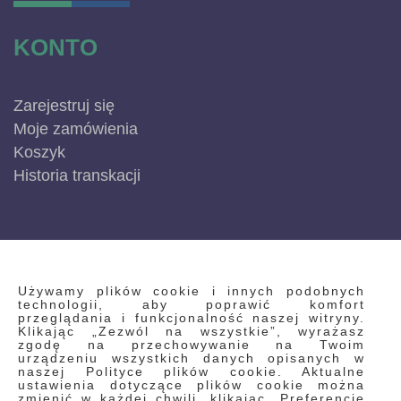
KONTO
Zarejestruj się
Moje zamówienia
Koszyk
Historia transkacji
INFORMACJE
Używamy plików cookie i innych podobnych
technologii, aby poprawić komfort
przeglądania i funkcjonalność naszej witryny.
Klikając „Zezwól na wszystkie”, wyrażasz
Regulamin
zgodę na przechowywanie na Twoim
urządzeniu wszystkich danych opisanych w
Polityka prywatności i pliki cookie
naszej Polityce plików cookie. Aktualne
ustawienia dotyczące plików cookie można
Wyszukiwane frazy
zmienić w każdej chwili, klikając „Preferencje