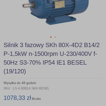
gallery
Skip
Silnik 3 fazowy SKh 80X-4D2 B14/2
to
the
P-1,5kW n-1500rpm U-230/400V f-
beginning
of
50Hz S3-70% IP54 IE1 BESEL
the
images
(19/120)
gallery
Wysyłka do 48 godzin
SKU
1,5 4 80B14 SKH BESEL
1078,33 zł
Brutto