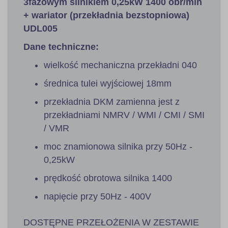
3fazowym silnikiem 0,25kW 1400 obr/min
+ wariator (przekładnia bezstopniowa)
UDL005
Dane techniczne:
wielkość mechaniczna przekładni 040
średnica tulei wyjściowej 18mm
przekładnia DKM zamienna jest z
przekładniami NMRV / WMI / CMI / SMI
/ VMR
moc znamionowa silnika przy 50Hz -
0,25kW
prędkość obrotowa silnika 1400
napięcie przy 50Hz - 400V
DOSTĘPNE PRZEŁOŻENIA W ZESTAWIE