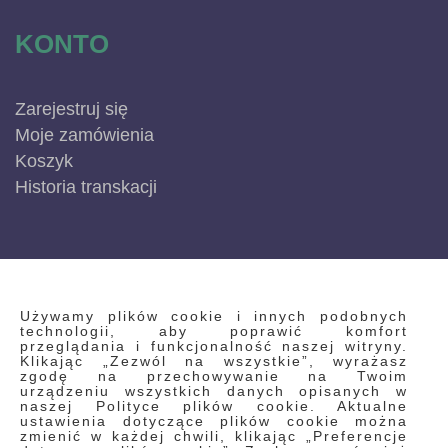
KONTO
Zarejestruj się
Moje zamówienia
Koszyk
Historia transkacji
INFORMACJE
Używamy plików cookie i innych podobnych
technologii, aby poprawić komfort
przeglądania i funkcjonalność naszej witryny.
Klikając „Zezwól na wszystkie”, wyrażasz
Regulamin
zgodę na przechowywanie na Twoim
urządzeniu wszystkich danych opisanych w
Polityka prywatności i pliki cookie
naszej Polityce plików cookie. Aktualne
ustawienia dotyczące plików cookie można
Wyszukiwane frazy
zmienić w każdej chwili, klikając „Preferencje