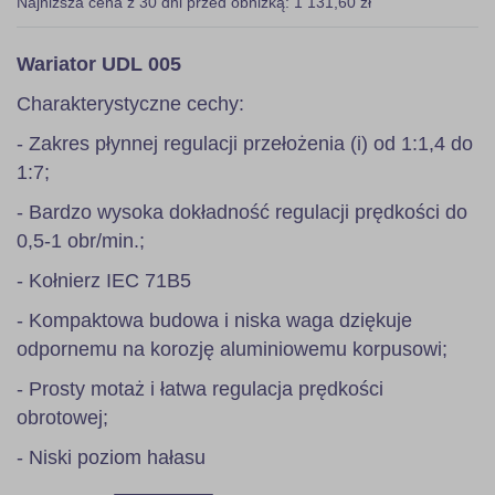
Najniższa cena z 30 dni przed obniżką: 1 131,60 zł
Wariator UDL 005
Charakterystyczne cechy:
- Zakres płynnej regulacji przełożenia (i) od 1:1,4 do
1:7;
- Bardzo wysoka dokładność regulacji prędkości do
0,5-1 obr/min.;
- Kołnierz IEC 71B5
- Kompaktowa budowa i niska waga dziękuje
odpornemu na korozję aluminiowemu korpusowi;
- Prosty motaż i łatwa regulacja prędkości
obrotowej;
- Niski poziom hałasu