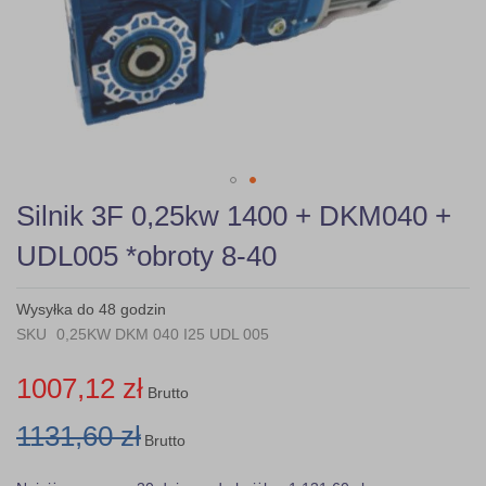
Skip
Silnik 3F 0,25kw 1400 + DKM040 +
to
the
UDL005 *obroty 8-40
beginning
of
the
Wysyłka do 48 godzin
images
SKU
0,25KW DKM 040 I25 UDL 005
gallery
1007,12 zł
Brutto
1131,60 zł
Brutto