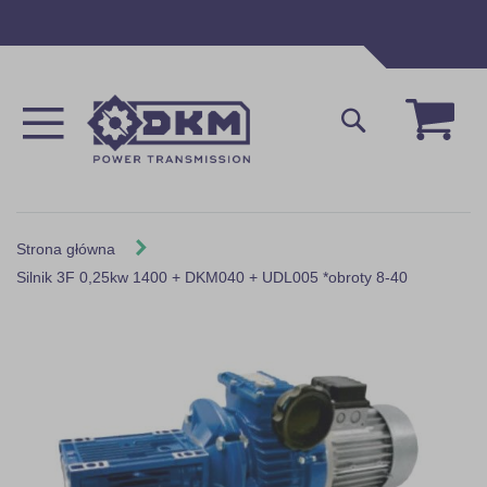
Przejdź
do
treści
Mój 
Szukaj
Strona główna
Silnik 3F 0,25kw 1400 + DKM040 + UDL005 *obroty 8-40
Skip
to
the
end
of
the
images
gallery