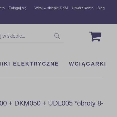
nto
Zaloguj się
Witaj w sklepie DKM
Utwórz konto
Blog
Mój koszy
Szukaj
NIKI ELEKTRYCZNE
WCIĄGARKI
400 + DKM050 + UDL005 *obroty 8-