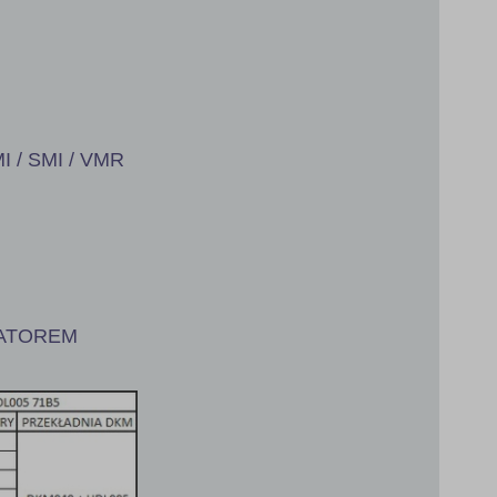
I / SMI / VMR
IATOREM