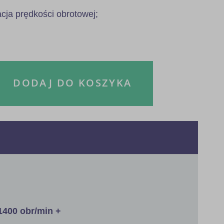
acja prędkości obrotowej;
DODAJ DO KOSZYKA
1400 obr/min +