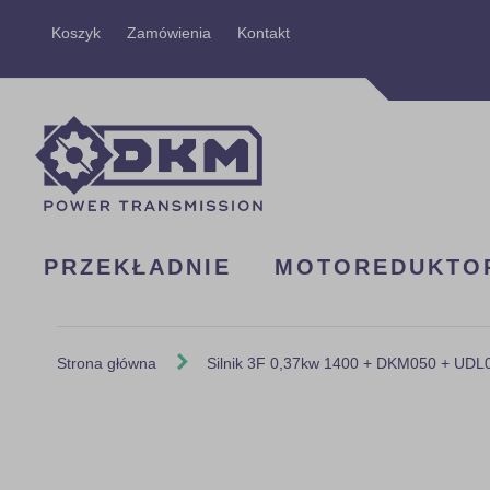
Przejdź
Koszyk
Zamówienia
Kontakt
do
treści
PRZEKŁADNIE
MOTOREDUKTO
Strona główna
Silnik 3F 0,37kw 1400 + DKM050 + UDL0
Skip
to
the
end