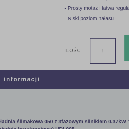
- Prosty motaż i łatwa regul
- Niski poziom hałasu
ILOŚĆ
 informacji
ładnia ślimakowa 050 z 3fazowym silnikiem 0,37kW 
ekładnia bezstopniowa) UDL005