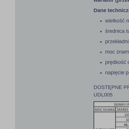
Dane technicz
wielkość 
średnica 
przekładn
moc znami
prędkość 
napięcie 
DOSTĘPNE PR
UDL005