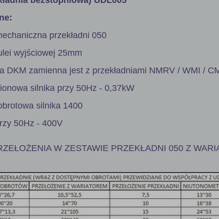
ne:
mechaniczna przekładni 050
tulei wyjściowej 25mm
ia DKM zamienna jest z przekładniami NMRV / WMI / CM
onowa silnika przy 50Hz - 0,37kW
obrotowa silnika 1400
przy 50Hz - 400V
ZEŁOŻENIA W ZESTAWIE PRZEKŁADNI 050 Z WAR