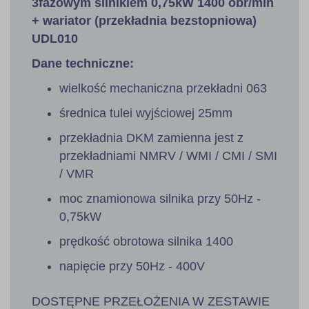
3fazowym silnikiem 0,75kW 1400 obr/min
+ wariator (przekładnia bezstopniowa)
UDL010
Dane techniczne:
wielkość mechaniczna przekładni 063
średnica tulei wyjściowej 25mm
przekładnia DKM zamienna jest z
przekładniami NMRV / WMI / CMI / SMI
/ VMR
moc znamionowa silnika przy 50Hz -
0,75kW
prędkość obrotowa silnika 1400
napięcie przy 50Hz - 400V
DOSTĘPNE PRZEŁOŻENIA W ZESTAWIE