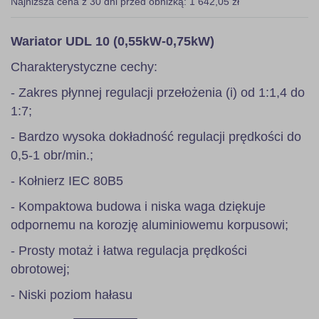
Najniższa cena z 30 dni przed obniżką: 1 642,05 zł
Wariator UDL 10 (0,55kW-0,75kW)
Charakterystyczne cechy:
- Zakres płynnej regulacji przełożenia (i) od 1:1,4 do
1:7;
- Bardzo wysoka dokładność regulacji prędkości do
0,5-1 obr/min.;
- Kołnierz IEC 80B5
- Kompaktowa budowa i niska waga dziękuje
odpornemu na korozję aluminiowemu korpusowi;
- Prosty motaż i łatwa regulacja prędkości
obrotowej;
- Niski poziom hałasu