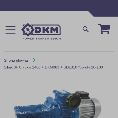
Przejdź
do
treści
Mój 
Szukaj
Strona główna
Silnik 3F 0,75kw 1400 + DKM063 + UDL010 *obroty 20-100
Skip
to
the
end
of
the
images
gallery