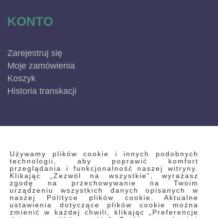
KONTO
Zarejestruj się
Moje zamówienia
Koszyk
Historia transkacji
INFORMACJE
Używamy plików cookie i innych podobnych
technologii, aby poprawić komfort
przeglądania i funkcjonalność naszej witryny.
Klikając „Zezwól na wszystkie”, wyrażasz
Regulamin
zgodę na przechowywanie na Twoim
urządzeniu wszystkich danych opisanych w
Polityka prywatności i pliki cookie
naszej Polityce plików cookie. Aktualne
ustawienia dotyczące plików cookie można
Wyszukiwane frazy
zmienić w każdej chwili, klikając „Preferencje