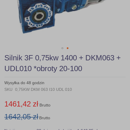
Skip
Silnik 3F 0,75kw 1400 + DKM063 +
to
the
UDL010 *obroty 20-100
beginning
of
the
Wysyłka do 48 godzin
images
SKU
0,75KW DKM 063 I10 UDL 010
gallery
1461,42 zł
Brutto
1642,05 zł
Brutto