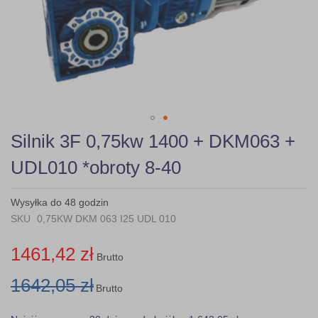
Skip
Silnik 3F 0,75kw 1400 + DKM063 +
to
the
UDL010 *obroty 8-40
beginning
of
the
Wysyłka do 48 godzin
images
SKU
0,75KW DKM 063 I25 UDL 010
gallery
1461,42 zł
Brutto
1642,05 zł
Brutto