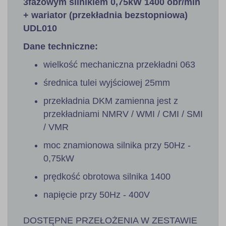
3fazowym silnikiem 0,75kW 1400 obr/min
+ wariator (przekładnia bezstopniowa)
UDL010
Dane techniczne:
wielkość mechaniczna przekładni 063
średnica tulei wyjściowej 25mm
przekładnia DKM zamienna jest z
przekładniami NMRV / WMI / CMI / SMI
/ VMR
moc znamionowa silnika przy 50Hz -
0,75kW
prędkość obrotowa silnika 1400
napięcie przy 50Hz - 400V
DOSTĘPNE PRZEŁOŻENIA W ZESTAWIE