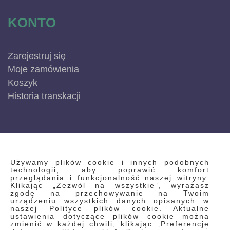
KONTO
Zarejestruj się
Moje zamówienia
Koszyk
Historia transkacji
INFORMACJE
Używamy plików cookie i innych podobnych
technologii, aby poprawić komfort
przeglądania i funkcjonalność naszej witryny.
Klikając „Zezwól na wszystkie”, wyrażasz
Regulamin
zgodę na przechowywanie na Twoim
urządzeniu wszystkich danych opisanych w
Polityka prywatności i pliki cookie
naszej Polityce plików cookie. Aktualne
ustawienia dotyczące plików cookie można
Wyszukiwane frazy
zmienić w każdej chwili, klikając „Preferencje