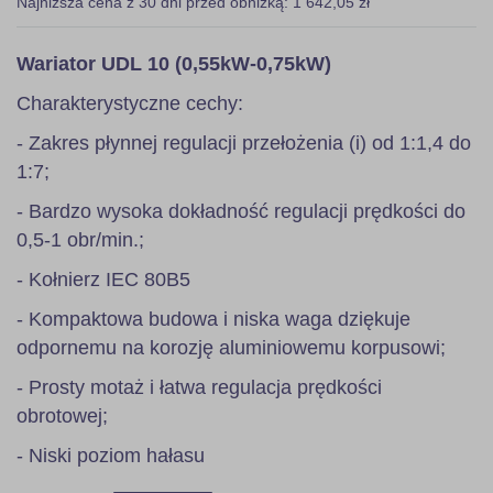
Najniższa cena z 30 dni przed obniżką: 1 642,05 zł
Wariator UDL 10 (0,55kW-0,75kW)
Charakterystyczne cechy:
- Zakres płynnej regulacji przełożenia (i) od 1:1,4 do
1:7;
- Bardzo wysoka dokładność regulacji prędkości do
0,5-1 obr/min.;
- Kołnierz IEC 80B5
- Kompaktowa budowa i niska waga dziękuje
odpornemu na korozję aluminiowemu korpusowi;
- Prosty motaż i łatwa regulacja prędkości
obrotowej;
- Niski poziom hałasu