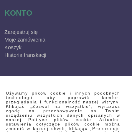
KONTO
Zarejestruj się
Moje zamówienia
Koszyk
Historia transkacji
INFORMACJE
Używamy plików cookie i innych podobnych
technologii, aby poprawić komfort
przeglądania i funkcjonalność naszej witryny.
Klikając „Zezwól na wszystkie”, wyrażasz
Regulamin
zgodę na przechowywanie na Twoim
urządzeniu wszystkich danych opisanych w
Polityka prywatności i pliki cookie
naszej Polityce plików cookie. Aktualne
ustawienia dotyczące plików cookie można
Wyszukiwane frazy
zmienić w każdej chwili, klikając „Preferencje