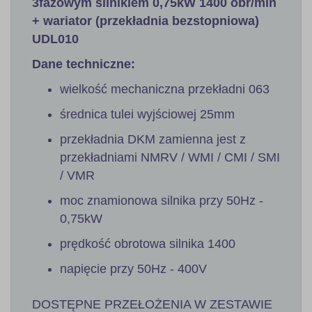
3fazowym silnikiem 0,75kW 1400 obr/min
+ wariator (przekładnia bezstopniowa)
UDL010
Dane techniczne:
wielkość mechaniczna przekładni 063
średnica tulei wyjściowej 25mm
przekładnia DKM zamienna jest z
przekładniami NMRV / WMI / CMI / SMI
/ VMR
moc znamionowa silnika przy 50Hz -
0,75kW
prędkość obrotowa silnika 1400
napięcie przy 50Hz - 400V
DOSTĘPNE PRZEŁOŻENIA W ZESTAWIE