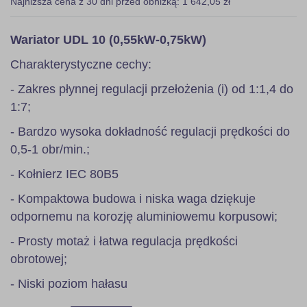
Najniższa cena z 30 dni przed obniżką: 1 642,05 zł
Wariator UDL 10 (0,55kW-0,75kW)
Charakterystyczne cechy:
- Zakres płynnej regulacji przełożenia (i) od 1:1,4 do
1:7;
- Bardzo wysoka dokładność regulacji prędkości do
0,5-1 obr/min.;
- Kołnierz IEC 80B5
- Kompaktowa budowa i niska waga dziękuje
odpornemu na korozję aluminiowemu korpusowi;
- Prosty motaż i łatwa regulacja prędkości
obrotowej;
- Niski poziom hałasu