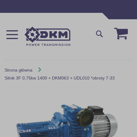
Przejdź
do
treści
Mój 
Szukaj
Strona główna
Silnik 3F 0,75kw 1400 + DKM063 + UDL010 *obroty 7-33
Skip
to
the
end
of
the
images
gallery