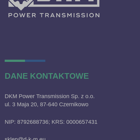
DANE KONTAKTOWE
DKM Power Transmission Sp. z o.o.
ul. 3 Maja 20, 87-640 Czernikowo
NIP: 8792688736; KRS: 0000657431
sklep@d-k-m.eu