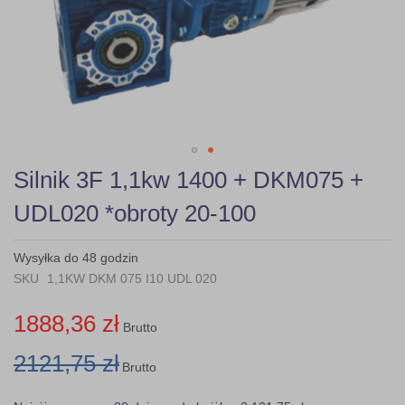
Skip
Silnik 3F 1,1kw 1400 + DKM075 +
to
the
UDL020 *obroty 20-100
beginning
of
the
Wysyłka do 48 godzin
images
SKU
1,1KW DKM 075 I10 UDL 020
gallery
1888,36 zł
Brutto
2121,75 zł
Brutto