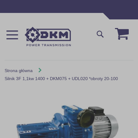
Przejdź
do
treści
Mój 
Szukaj
Strona główna
Silnik 3F 1,1kw 1400 + DKM075 + UDL020 *obroty 20-100
Skip
to
the
end
of
the
images
gallery