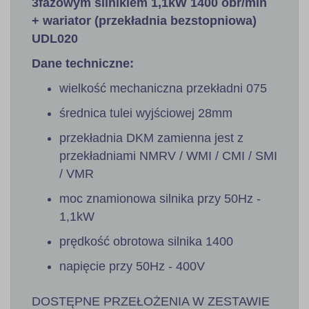
3fazowym silnikiem 1,1kW 1400 obr/min
+ wariator (przekładnia bezstopniowa)
UDL020
Dane techniczne:
wielkość mechaniczna przekładni 075
średnica tulei wyjściowej 28mm
przekładnia DKM zamienna jest z
przekładniami NMRV / WMI / CMI / SMI
/ VMR
moc znamionowa silnika przy 50Hz -
1,1kW
prędkość obrotowa silnika 1400
napięcie przy 50Hz - 400V
DOSTĘPNE PRZEŁOŻENIA W ZESTAWIE