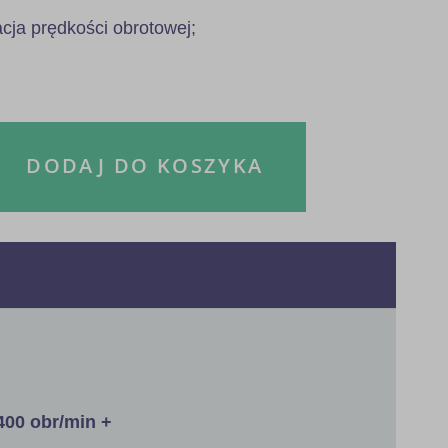
acja prędkości obrotowej;
DODAJ DO KOSZYKA
400 obr/min +