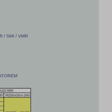
I / SMI / VMR
IATOREM