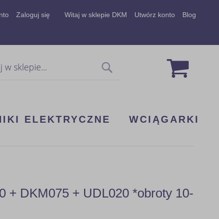
nto
Zaloguj się
Witaj w sklepie DKM
Utwórz konto
Blog
Mój koszy
Szukaj
NIKI ELEKTRYCZNE
WCIĄGARKI
00 + DKM075 + UDL020 *obroty 10-