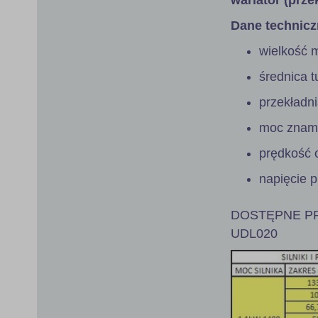
Dane technicz
wielkość 
średnica 
przekładn
moc znami
prędkość 
napięcie 
DOSTĘPNE PR
UDL020