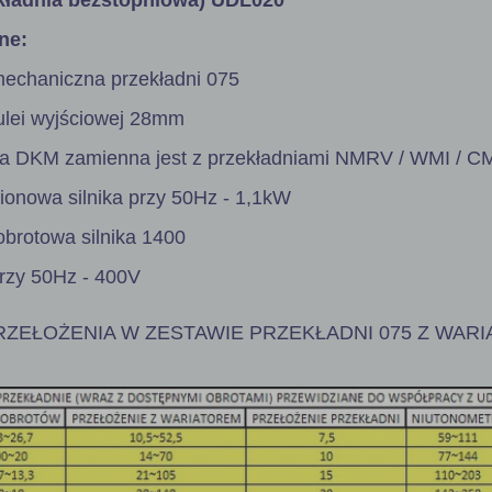
ne:
mechaniczna przekładni 075
tulei wyjściowej 28mm
ia DKM zamienna jest z przekładniami NMRV / WMI / CM
onowa silnika przy 50Hz - 1,1kW
obrotowa silnika 1400
przy 50Hz - 400V
ZEŁOŻENIA W ZESTAWIE PRZEKŁADNI 075 Z WAR