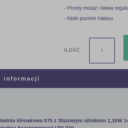
- Prosty motaż i łatwa regul
- Niski poziom hałasu
ILOŚĆ
 informacji
ładnia ślimakowa 075 z 3fazowym silnikiem 1,1kW 1
ekładnia bezstopniowa) UDL020