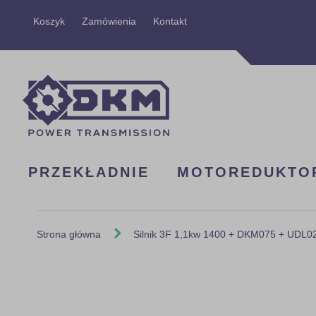
Przejdź
Koszyk
Zamówienia
Kontakt
do
treści
PRZEKŁADNIE
MOTOREDUKTO
Strona główna
Silnik 3F 1,1kw 1400 + DKM075 + UDL02
Skip
to
the
end