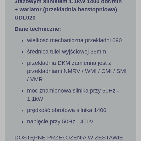
3fazowym silnikiem 1,1kW 1400 obr/min
+ wariator (przekładnia bezstopniowa)
UDL020
Dane techniczne:
wielkość mechaniczna przekładni 090
średnica tulei wyjściowej 35mm
przekładnia DKM zamienna jest z
przekładniami NMRV / WMI / CMI / SMI
/ VMR
moc znamionowa silnika przy 50Hz -
1,1kW
prędkość obrotowa silnika 1400
napięcie przy 50Hz - 400V
DOSTĘPNE PRZEŁOŻENIA W ZESTAWIE