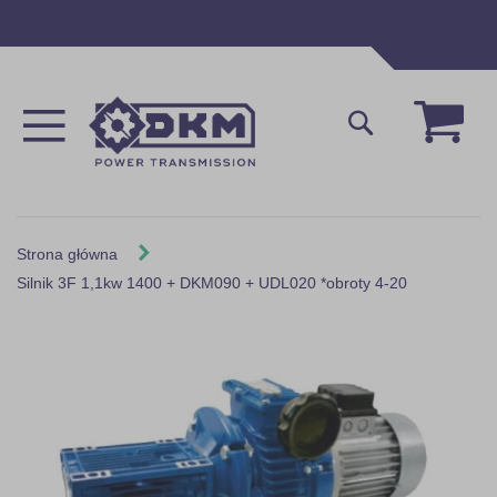
Przejdź
do
treści
Mój 
Szukaj
Strona główna
Silnik 3F 1,1kw 1400 + DKM090 + UDL020 *obroty 4-20
Skip
to
the
end
of
the
images
gallery