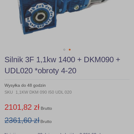
Skip
Silnik 3F 1,1kw 1400 + DKM090 +
to
the
UDL020 *obroty 4-20
beginning
of
the
Wysyłka do 48 godzin
images
SKU
1,1KW DKM 090 I50 UDL 020
gallery
2101,82 zł
Brutto
2361,60 zł
Brutto