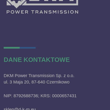
DANE KONTAKTOWE
DKM Power Transmission Sp. z o.o.
ul. 3 Maja 20, 87-640 Czernikowo
NIP: 8792688736; KRS: 0000657431
sklep@d-k-m.eu