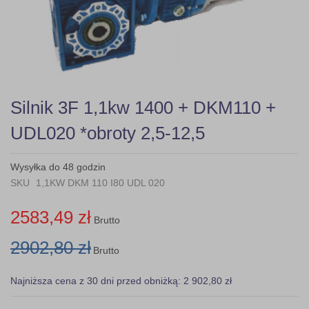
Skip
Silnik 3F 1,1kw 1400 + DKM110 +
to
the
UDL020 *obroty 2,5-12,5
beginning
of
the
Wysyłka do 48 godzin
images
SKU
1,1KW DKM 110 I80 UDL 020
gallery
2583,49 zł
Brutto
2902,80 zł
Brutto
Najniższa cena z 30 dni przed obniżką: 2 902,80 zł