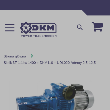
Przejdź
do
treści
Mój 
Szukaj
Strona główna
Silnik 3F 1,1kw 1400 + DKM110 + UDL020 *obroty 2,5-12,5
Skip
to
the
end
of
the
images
gallery