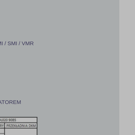
I / SMI / VMR
IATOREM