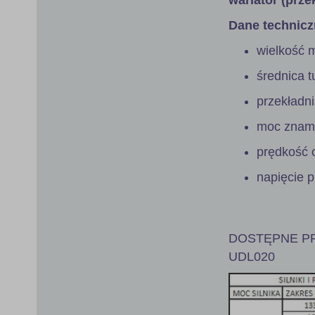
Dane technicz
wielkość 
średnica 
przekładn
moc znami
prędkość 
napięcie 
DOSTĘPNE PR
UDL020