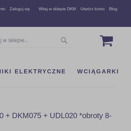
nto
Zaloguj się
Witaj w sklepie DKM
Utwórz konto
Blog
Mój koszy
Szukaj
NIKI ELEKTRYCZNE
WCIĄGARKI
00 + DKM075 + UDL020 *obroty 8-