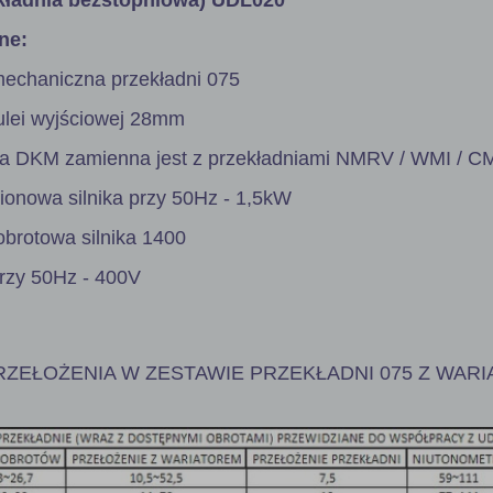
ne:
mechaniczna przekładni 075
tulei wyjściowej 28mm
ia DKM zamienna jest z przekładniami NMRV / WMI / CM
onowa silnika przy 50Hz - 1,5kW
obrotowa silnika 1400
przy 50Hz - 400V
ZEŁOŻENIA W ZESTAWIE PRZEKŁADNI 075 Z WAR