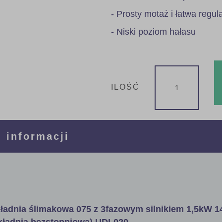
- Prosty motaż i łatwa regul
- Niski poziom hałasu
ILOŚĆ
 informacji
ładnia ślimakowa 075 z 3fazowym silnikiem 1,5kW 1
ekładnia bezstopniowa) UDL020