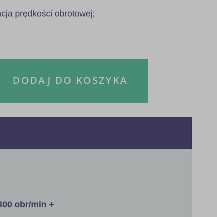
acja prędkości obrotowej;
DODAJ DO KOSZYKA
400 obr/min +