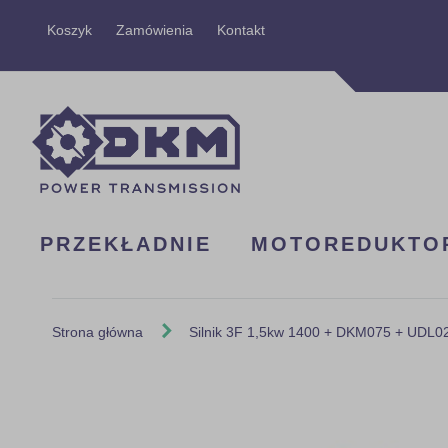
Przejdź
Koszyk
Zamówienia
Kontakt
do
treści
PRZEKŁADNIE
MOTOREDUKTO
Strona główna
Silnik 3F 1,5kw 1400 + DKM075 + UDL02
Skip
to
the
end