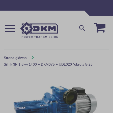
Przejdź
do
treści
Mój 
Szukaj
Strona główna
Silnik 3F 1,5kw 1400 + DKM075 + UDL020 *obroty 5-25
Skip
to
the
end
of
the
images
gallery