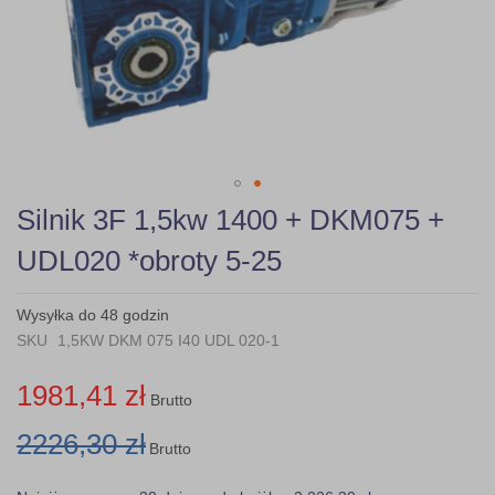
Skip
Silnik 3F 1,5kw 1400 + DKM075 +
to
the
UDL020 *obroty 5-25
beginning
of
the
Wysyłka do 48 godzin
images
SKU
1,5KW DKM 075 I40 UDL 020-1
gallery
1981,41 zł
Brutto
2226,30 zł
Brutto