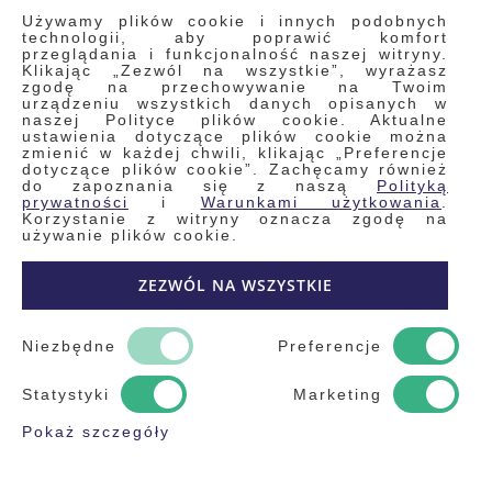
INFORMACJE
Używamy plików cookie i innych podobnych
technologii, aby poprawić komfort
przeglądania i funkcjonalność naszej witryny.
Klikając „Zezwól na wszystkie”, wyrażasz
Regulamin
zgodę na przechowywanie na Twoim
urządzeniu wszystkich danych opisanych w
Polityka prywatności i pliki cookie
naszej Polityce plików cookie. Aktualne
ustawienia dotyczące plików cookie można
Wyszukiwane frazy
zmienić w każdej chwili, klikając „Preferencje
dotyczące plików cookie”. Zachęcamy również
Wyszukiwanie zaawansowane
do zapoznania się z naszą
Polityką
Zamówienia
prywatności
i
Warunkami użytkowania
.
Korzystanie z witryny oznacza zgodę na
Skontaktuj się z nami
używanie plików cookie.
Odstąp od umowy
ZEZWÓL NA WSZYSTKIE
Blog
Kontakt
Niezbędne
Preferencje
Statystyki
Marketing
Pokaż szczegóły