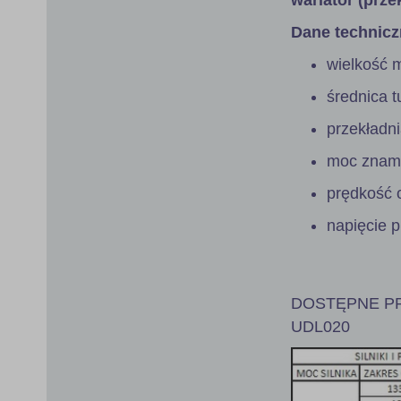
Dane technicz
wielkość 
średnica 
przekładn
moc znami
prędkość 
napięcie 
DOSTĘPNE PR
UDL020