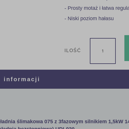
- Prosty motaż i łatwa regul
- Niski poziom hałasu
ILOŚĆ
 informacji
ładnia ślimakowa 075 z 3fazowym silnikiem 1,5kW 1
ekładnia bezstopniowa) UDL020