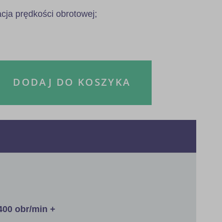
acja prędkości obrotowej;
DODAJ DO KOSZYKA
400 obr/min +