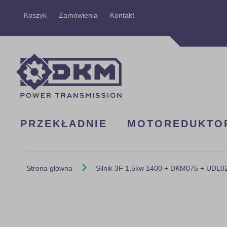
Przejdź
Koszyk
Zamówienia
Kontakt
do
treści
PRZEKŁADNIE
MOTOREDUKTO
Strona główna
Silnik 3F 1,5kw 1400 + DKM075 + UDL02
Skip
to
the
end