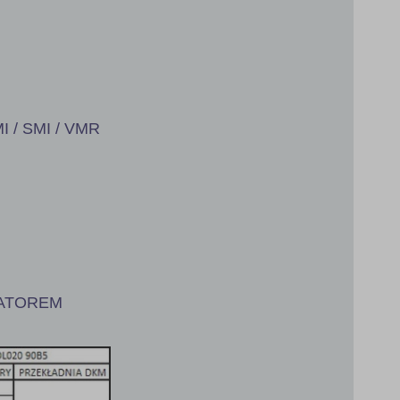
I / SMI / VMR
IATOREM