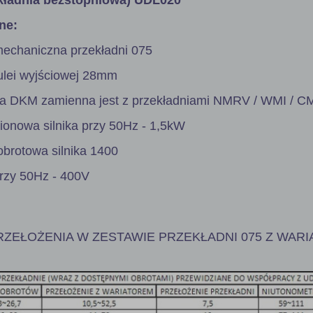
ne:
mechaniczna przekładni 075
tulei wyjściowej 28mm
ia DKM zamienna jest z przekładniami NMRV / WMI / CM
onowa silnika przy 50Hz - 1,5kW
obrotowa silnika 1400
przy 50Hz - 400V
ZEŁOŻENIA W ZESTAWIE PRZEKŁADNI 075 Z WAR