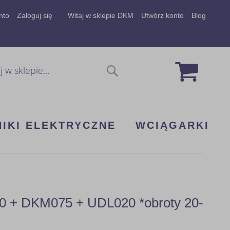
nto
Zaloguj się
Witaj w sklepie DKM
Utwórz konto
Blog
Mój koszy
Szukaj
NIKI ELEKTRYCZNE
WCIĄGARKI
00 + DKM075 + UDL020 *obroty 20-