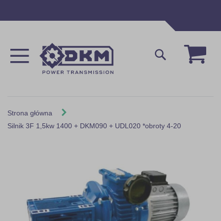
Przejdź
do
treści
Mój 
Szukaj
Strona główna
Silnik 3F 1,5kw 1400 + DKM090 + UDL020 *obroty 4-20
Skip
to
the
end
of
the
images
gallery