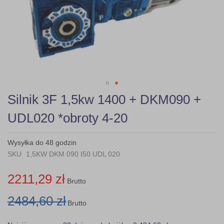
Skip
Silnik 3F 1,5kw 1400 + DKM090 +
to
the
UDL020 *obroty 4-20
beginning
of
the
Wysyłka do 48 godzin
images
SKU
1,5KW DKM 090 I50 UDL 020
gallery
2211,29 zł
Brutto
2484,60 zł
Brutto