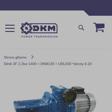
Przejdź
do
treści
Mój 
Szukaj
Strona główna
Silnik 3F 2,2kw 1400 + DKM130 + UDL030 *obroty 4-20
Skip
to
the
end
of
the
images
gallery