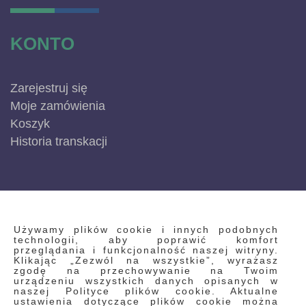
KONTO
Zarejestruj się
Moje zamówienia
Koszyk
Historia transkacji
INFORMACJE
Używamy plików cookie i innych podobnych
technologii, aby poprawić komfort
przeglądania i funkcjonalność naszej witryny.
Klikając „Zezwól na wszystkie”, wyrażasz
Regulamin
zgodę na przechowywanie na Twoim
urządzeniu wszystkich danych opisanych w
Polityka prywatności i pliki cookie
naszej Polityce plików cookie. Aktualne
ustawienia dotyczące plików cookie można