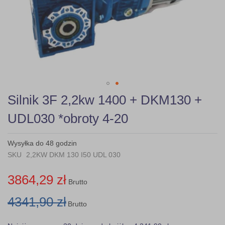
Skip
Silnik 3F 2,2kw 1400 + DKM130 +
to
the
UDL030 *obroty 4-20
beginning
of
the
Wysyłka do 48 godzin
images
SKU
2,2KW DKM 130 I50 UDL 030
gallery
3864,29 zł
Brutto
4341,90 zł
Brutto