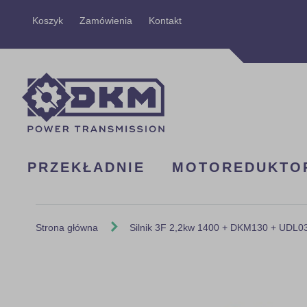
Przejdź
Koszyk
Zamówienia
Kontakt
do
treści
PRZEKŁADNIE
MOTOREDUKTO
Strona główna
Silnik 3F 2,2kw 1400 + DKM130 + UDL03
Skip
to
the
end