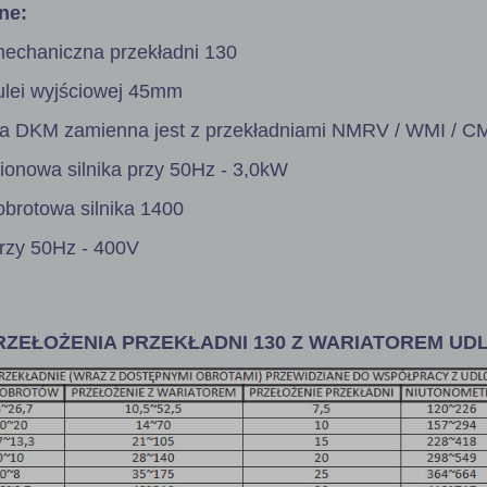
ne:
mechaniczna przekładni 130
tulei wyjściowej 45mm
ia DKM zamienna jest z przekładniami NMRV / WMI / CM
onowa silnika przy 50Hz - 3,0kW
obrotowa silnika 1400
przy 50Hz - 400V
ZEŁOŻENIA PRZEKŁADNI 130 Z WARIATOREM UDL