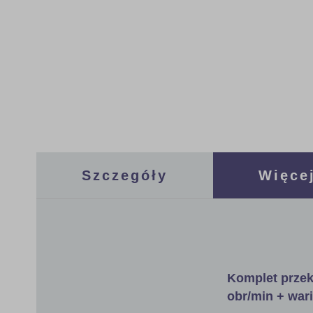
the
images
gallery
Szczegóły
Więcej
Komplet przek
obr/min + war