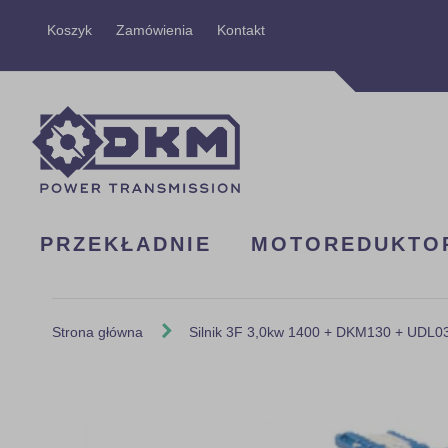
Przejdź
Koszyk
Zamówienia
Kontakt
do
treści
PRZEKŁADNIE
MOTOREDUKTO
Strona główna
Silnik 3F 3,0kw 1400 + DKM130 + UDL03
Skip
to
the
end