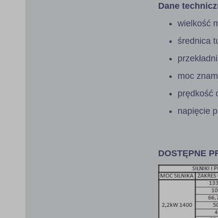
Dane technicz
wielkość 
średnica 
przekładn
moc znami
prędkość 
napięcie 
DOSTĘPNE PR