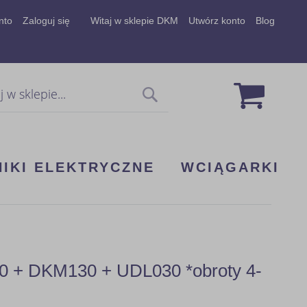
nto
Zaloguj się
Witaj w sklepie DKM
Utwórz konto
Blog
Mój koszy
Szukaj
NIKI ELEKTRYCZNE
WCIĄGARKI
00 + DKM130 + UDL030 *obroty 4-