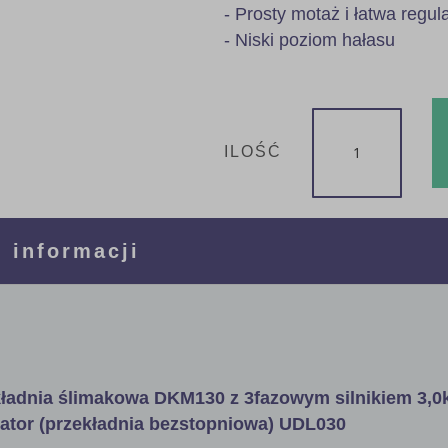
- Prosty motaż i łatwa regul
- Niski poziom hałasu
ILOŚĆ
 informacji
ładnia ślimakowa DKM130 z 3fazowym silnikiem 3,0
iator (przekładnia bezstopniowa) UDL030