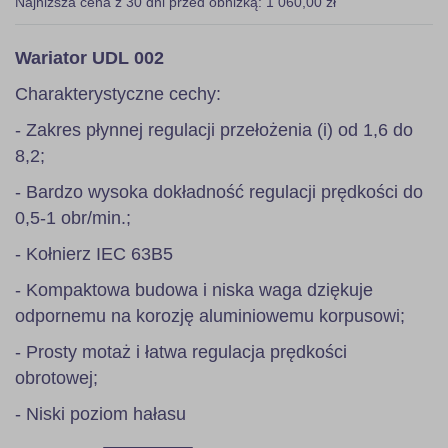
Najniższa cena z 30 dni przed obniżką: 1 060,00 zł
Wariator UDL 002
Charakterystyczne cechy:
- Zakres płynnej regulacji przełożenia (i) od 1,6 do
8,2;
- Bardzo wysoka dokładność regulacji prędkości do
0,5-1 obr/min.;
- Kołnierz IEC 63B5
- Kompaktowa budowa i niska waga dziękuje
odpornemu na korozję aluminiowemu korpusowi;
- Prosty motaż i łatwa regulacja prędkości
obrotowej;
- Niski poziom hałasu