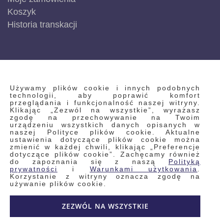
Koszyk
Historia transkacji
INFORMACJE
Używamy plików cookie i innych podobnych
technologii, aby poprawić komfort
przeglądania i funkcjonalność naszej witryny.
Klikając „Zezwól na wszystkie”, wyrażasz
Regulamin
zgodę na przechowywanie na Twoim
urządzeniu wszystkich danych opisanych w
Polityka prywatności i pliki cookie
naszej Polityce plików cookie. Aktualne
ustawienia dotyczące plików cookie można
Wyszukiwane frazy
zmienić w każdej chwili, klikając „Preferencje
dotyczące plików cookie”. Zachęcamy również
Wyszukiwanie zaawansowane
do zapoznania się z naszą
Polityką
Zamówienia
prywatności
i
Warunkami użytkowania
.
Korzystanie z witryny oznacza zgodę na
Skontaktuj się z nami
używanie plików cookie.
Odstąp od umowy
ZEZWÓL NA WSZYSTKIE
Blog
Kontakt