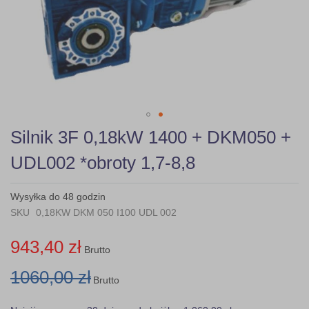
Skip
Silnik 3F 0,18kW 1400 + DKM050 +
to
the
UDL002 *obroty 1,7-8,8
beginning
of
the
Wysyłka do 48 godzin
images
SKU
0,18KW DKM 050 I100 UDL 002
gallery
943,40 zł
Brutto
1060,00 zł
Brutto