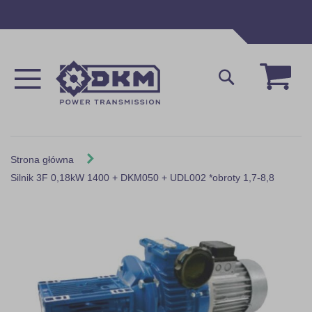
Przejdź
do
treści
Mój 
Szukaj
Strona główna
Silnik 3F 0,18kW 1400 + DKM050 + UDL002 *obroty 1,7-8,8
Skip
to
the
end
of
the
images
gallery