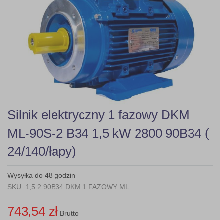
gallery
Skip
Silnik elektryczny 1 fazowy DKM
to
the
ML-90S-2 B34 1,5 kW 2800 90B34 (
beginning
of
24/140/łapy)
the
images
gallery
Wysyłka do 48 godzin
SKU
1,5 2 90B34 DKM 1 FAZOWY ML
743,54 zł
Brutto