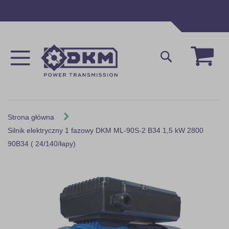
Przejdź
do
treści
Mój 
Szukaj
Strona główna
Silnik elektryczny 1 fazowy DKM ML-90S-2 B34 1,5 kW 2800
90B34 ( 24/140/łapy)
Skip
to
the
end
of
the
images