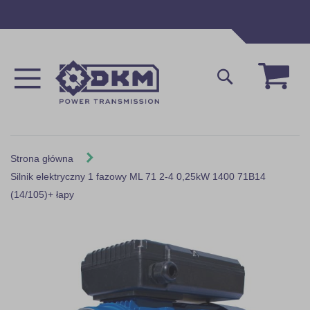
Przejdź
do
treści
Mój 
Szukaj
Strona główna
Silnik elektryczny 1 fazowy ML 71 2-4 0,25kW 1400 71B14
(14/105)+ łapy
Skip
to
the
end
of
the
images