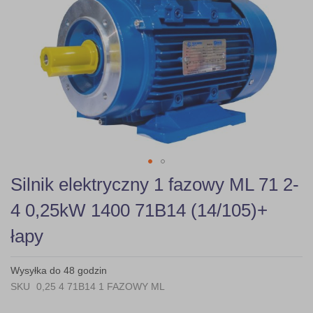
gallery
Skip
Silnik elektryczny 1 fazowy ML 71 2-
to
the
4 0,25kW 1400 71B14 (14/105)+
beginning
of
łapy
the
images
gallery
Wysyłka do 48 godzin
SKU
0,25 4 71B14 1 FAZOWY ML