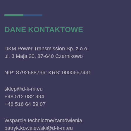
DANE KONTAKTOWE
DKM Power Transmission Sp. z o.o.
ul. 3 Maja 20, 87-640 Czernikowo
NIP: 8792688736; KRS: 0000657431
sklep@d-k-m.eu
+48 512 082 994
+48 516 64 59 07
Wsparcie techniczne/zamówienia
patryk.kowalewski@d-k-m.eu