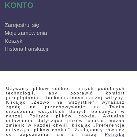
KONTO
Zarejestruj się
Moje zamówienia
Koszyk
Historia transkacji
INFORMACJE
Używamy plików cookie i innych podobnych
technologii, aby poprawić komfort
przeglądania i funkcjonalność naszej witryny.
Klikając „Zezwól na wszystkie”, wyrażasz
Regulamin
zgodę na przechowywanie na Twoim
urządzeniu wszystkich danych opisanych w
Polityka prywatności i pliki cookie
naszej Polityce plików cookie. Aktualne
ustawienia dotyczące plików cookie można
Wyszukiwane frazy
zmienić w każdej chwili, klikając „Preferencje
dotyczące plików cookie”. Zachęcamy również
Wyszukiwanie zaawansowane
do zapoznania się z naszą
Polityką