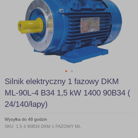
gallery
Skip
Silnik elektryczny 1 fazowy DKM
to
the
ML-90L-4 B34 1,5 kW 1400 90B34 (
beginning
of
24/140/łapy)
the
images
gallery
Wysyłka do 48 godzin
SKU
1,5 4 90B34 DKM 1 FAZOWY ML