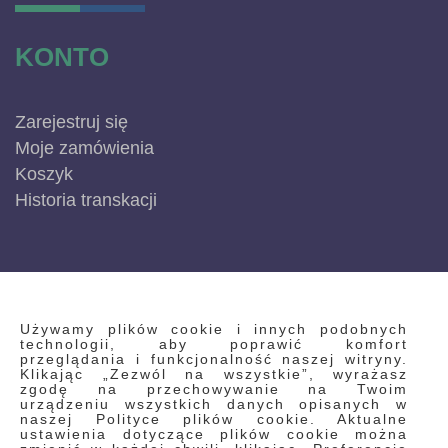
KONTO
Zarejestruj się
Moje zamówienia
Koszyk
Historia transkacji
INFORMACJE
Używamy plików cookie i innych podobnych
technologii, aby poprawić komfort
przeglądania i funkcjonalność naszej witryny.
Klikając „Zezwól na wszystkie”, wyrażasz
Regulamin
zgodę na przechowywanie na Twoim
urządzeniu wszystkich danych opisanych w
Polityka prywatności i pliki cookie
naszej Polityce plików cookie. Aktualne
ustawienia dotyczące plików cookie można
Wyszukiwane frazy