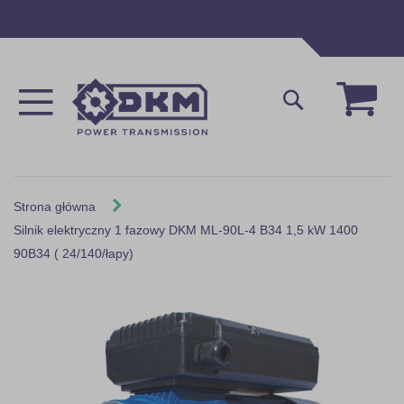
Przejdź
do
treści
Mój 
Szukaj
Strona główna
Silnik elektryczny 1 fazowy DKM ML-90L-4 B34 1,5 kW 1400
90B34 ( 24/140/łapy)
Skip
to
the
end
of
the
images