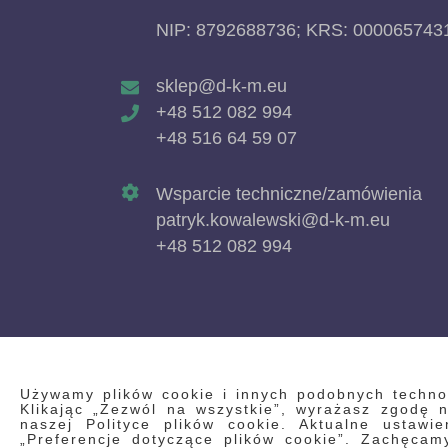
NIP: 8792688736; KRS: 000065743
sklep@d-k-m.eu
+48 512 082 994
+48 516 64 59 07
Wsparcie techniczne/zamówienia
patryk.kowalewski@d-k-m.eu
+48 512 082 994
Używamy plików cookie i innych podobnych technolo
Klikając „Zezwól na wszystkie”, wyrażasz zgodę
naszej Polityce plików cookie. Aktualne ustawi
„Preferencje dotyczące plików cookie”. Zachęca