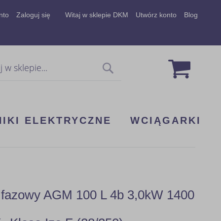
nto
Zaloguj się
Witaj w sklepie DKM
Utwórz konto
Blog
Mój koszy
Szukaj
NIKI ELEKTRYCZNE
WCIĄGARKI
 3 fazowy AGM 100 L 4b 3,0kW 1400