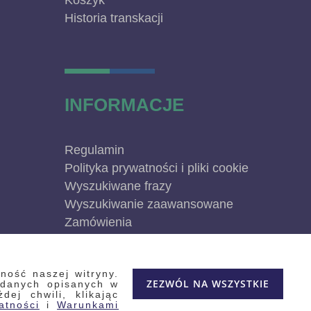
Koszyk
Historia transkacji
INFORMACJE
Regulamin
Polityka prywatności i pliki cookie
Wyszukiwane frazy
Wyszukiwanie zaawansowane
Zamówienia
Skontaktuj się z nami
Odstąp od umowy
ność naszej witryny.
Blog
ZEZWÓL NA WSZYSTKIE
 danych opisanych w
Kontakt
ej chwili, klikając
atności
i
Warunkami