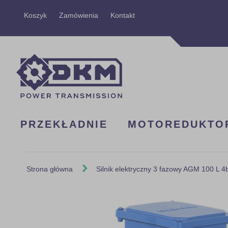
Przejdź
Koszyk
Zamówienia
Kontakt
do
treści
PRZEKŁADNIE
MOTOREDUKTO
Strona główna
Silnik elektryczny 3 fazowy AGM 100 L 
Skip
to
the
end