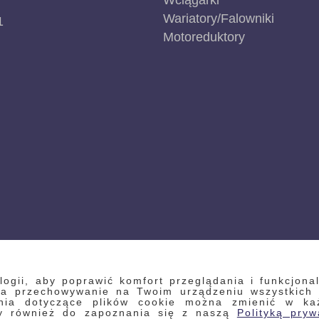
Wciągarki
Wariatory/Falowniki
1
Motoreduktory
gii, aby poprawić komfort przeglądania i funkcjonal
 na przechowywanie na Twoim urządzeniu wszystkich
enia dotyczące plików cookie można zmienić w każd
my również do zapoznania się z naszą
Polityką pryw