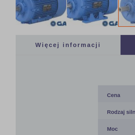
Skip
to
the
Więcej informacji
beginning
of
the
images
gallery
Więcej
informacji
Cena
Rodzaj sil
Moc