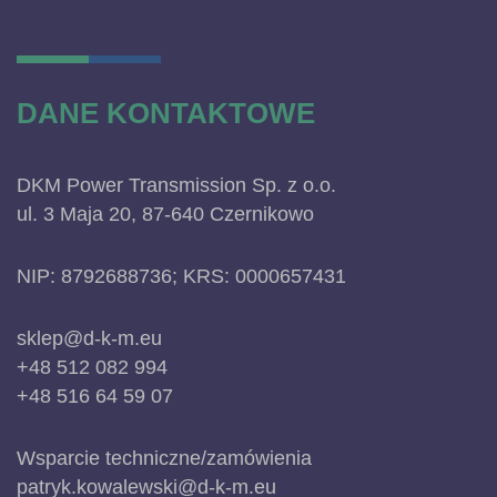
DANE KONTAKTOWE
DKM Power Transmission Sp. z o.o.
ul. 3 Maja 20, 87-640 Czernikowo
NIP: 8792688736; KRS: 0000657431
sklep@d-k-m.eu
+48 512 082 994
+48 516 64 59 07
Wsparcie techniczne/zamówienia
patryk.kowalewski@d-k-m.eu