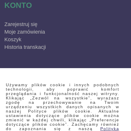
KONTO
Zarejestruj się
Moje zamówienia
Koszyk
Historia transkacji
INFORMACJE
Używamy plików cookie i innych podobnych
technologii, aby poprawić komfort
przeglądania i funkcjonalność naszej witryny.
Klikając „Zezwól na wszystkie”, wyrażasz
Regulamin
zgodę na przechowywanie na Twoim
urządzeniu wszystkich danych opisanych w
Polityka prywatności i pliki cookie
naszej Polityce plików cookie. Aktualne
ustawienia dotyczące plików cookie można
Wyszukiwane frazy
zmienić w każdej chwili, klikając „Preferencje
dotyczące plików cookie”. Zachęcamy również
Wyszukiwanie zaawansowane
do zapoznania się z naszą
Polityką