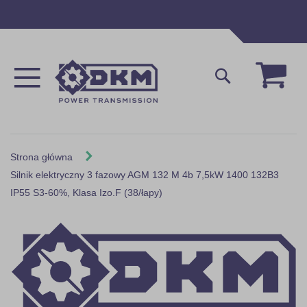
Przejdź
do
treści
Mój 
Szukaj
Strona główna
Silnik elektryczny 3 fazowy AGM 132 M 4b 7,5kW 1400 132B3
IP55 S3-60%, Klasa Izo.F (38/łapy)
Skip
to
the
end
of
the
images