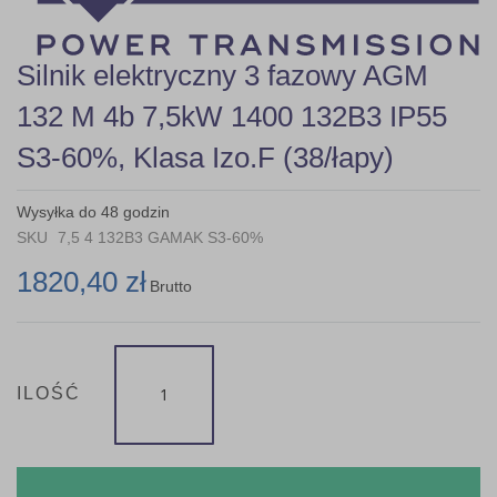
gallery
Skip
Silnik elektryczny 3 fazowy AGM
to
the
132 M 4b 7,5kW 1400 132B3 IP55
beginning
of
S3-60%, Klasa Izo.F (38/łapy)
the
images
gallery
Wysyłka do 48 godzin
SKU
7,5 4 132B3 GAMAK S3-60%
1820,40 zł
Brutto
ILOŚĆ