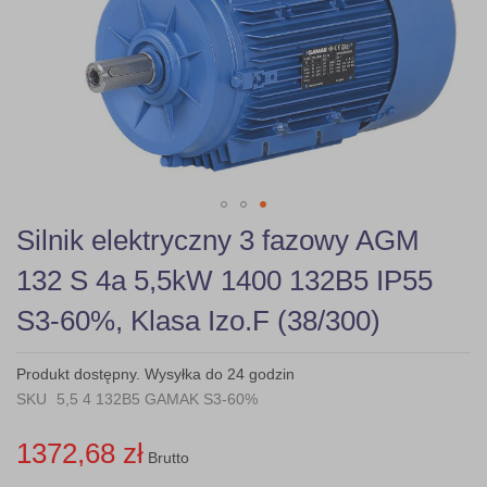
gallery
Skip
Silnik elektryczny 3 fazowy AGM
to
the
132 S 4a 5,5kW 1400 132B5 IP55
beginning
of
S3-60%, Klasa Izo.F (38/300)
the
images
gallery
Produkt dostępny. Wysyłka do 24 godzin
SKU
5,5 4 132B5 GAMAK S3-60%
1372,68 zł
Brutto