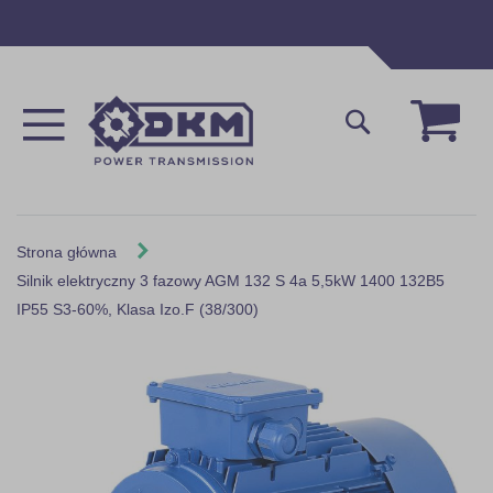
Przejdź
do
treści
Mój 
Szukaj
Strona główna
Silnik elektryczny 3 fazowy AGM 132 S 4a 5,5kW 1400 132B5
IP55 S3-60%, Klasa Izo.F (38/300)
Skip
to
the
end
of
the
images