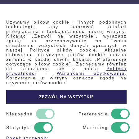
INFORMACJE
Używamy plików cookie i innych podobnych
technologii, aby poprawić komfort
przeglądania i funkcjonalność naszej witryny.
Klikając „Zezwól na wszystkie”, wyrażasz
Regulamin
zgodę na przechowywanie na Twoim
urządzeniu wszystkich danych opisanych w
Polityka prywatności i pliki cookie
naszej Polityce plików cookie. Aktualne
ustawienia dotyczące plików cookie można
Wyszukiwane frazy
zmienić w każdej chwili, klikając „Preferencje
dotyczące plików cookie”. Zachęcamy również
Wyszukiwanie zaawansowane
do zapoznania się z naszą
Polityką
Zamówienia
prywatności
i
Warunkami użytkowania
.
Korzystanie z witryny oznacza zgodę na
Skontaktuj się z nami
używanie plików cookie.
Odstąp od umowy
ZEZWÓL NA WSZYSTKIE
Blog
Kontakt
Niezbędne
Preferencje
Statystyki
Marketing
Pokaż szczegóły