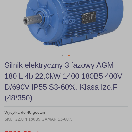
gallery
Skip
Silnik elektryczny 3 fazowy AGM
to
the
180 L 4b 22,0kW 1400 180B5 400V
beginning
of
D/690V IP55 S3-60%, Klasa Izo.F
the
images
(48/350)
gallery
Wysyłka do 48 godzin
SKU
22,0 4 180B5 GAMAK S3-60%