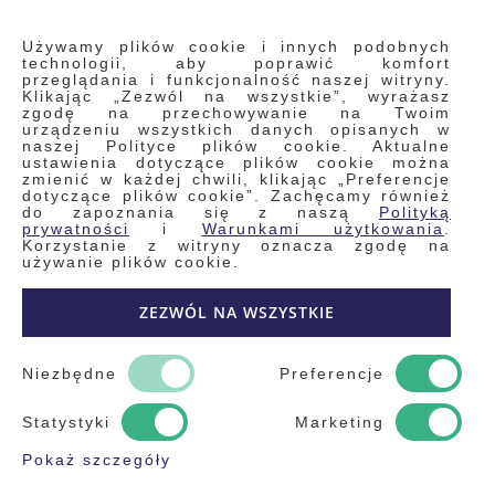
INFORMACJE
Używamy plików cookie i innych podobnych
technologii, aby poprawić komfort
przeglądania i funkcjonalność naszej witryny.
Klikając „Zezwól na wszystkie”, wyrażasz
Regulamin
zgodę na przechowywanie na Twoim
urządzeniu wszystkich danych opisanych w
Polityka prywatności i pliki cookie
naszej Polityce plików cookie. Aktualne
ustawienia dotyczące plików cookie można
Wyszukiwane frazy
zmienić w każdej chwili, klikając „Preferencje
dotyczące plików cookie”. Zachęcamy również
Wyszukiwanie zaawansowane
do zapoznania się z naszą
Polityką
Zamówienia
prywatności
i
Warunkami użytkowania
.
Korzystanie z witryny oznacza zgodę na
Skontaktuj się z nami
używanie plików cookie.
Odstąp od umowy
ZEZWÓL NA WSZYSTKIE
Blog
Kontakt
Niezbędne
Preferencje
Statystyki
Marketing
Pokaż szczegóły