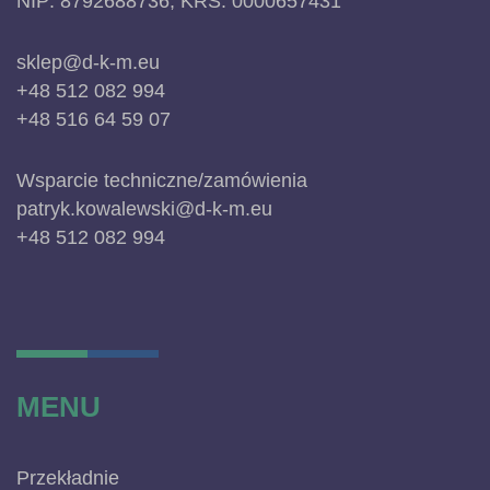
NIP: 8792688736; KRS: 0000657431
sklep@d-k-m.eu
+48 512 082 994
+48 516 64 59 07
Wsparcie techniczne/zamówienia
patryk.kowalewski@d-k-m.eu
+48 512 082 994
MENU
Przekładnie