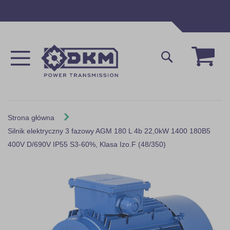
Przejdź
do
treści
Mój 
Szukaj
Strona główna
Silnik elektryczny 3 fazowy AGM 180 L 4b 22,0kW 1400 180B5
400V D/690V IP55 S3-60%, Klasa Izo.F (48/350)
Skip
to
the
end
of
the
images