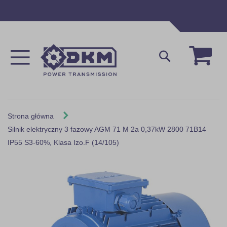
Przejdź
do
treści
Mój 
Szukaj
Strona główna
Silnik elektryczny 3 fazowy AGM 71 M 2a 0,37kW 2800 71B14
IP55 S3-60%, Klasa Izo.F (14/105)
Skip
to
the
end
of
the
images