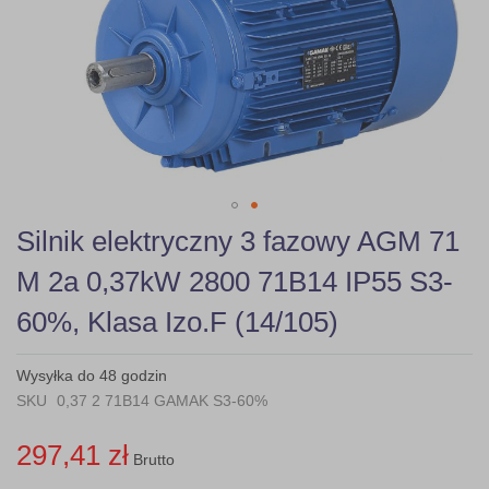
gallery
Skip
Silnik elektryczny 3 fazowy AGM 71
to
the
M 2a 0,37kW 2800 71B14 IP55 S3-
beginning
of
60%, Klasa Izo.F (14/105)
the
images
gallery
Wysyłka do 48 godzin
SKU
0,37 2 71B14 GAMAK S3-60%
297,41 zł
Brutto