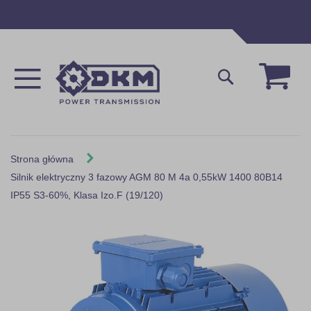
Przejdź
do
treści
Mój 
Szukaj
Strona główna
Silnik elektryczny 3 fazowy AGM 80 M 4a 0,55kW 1400 80B14
IP55 S3-60%, Klasa Izo.F (19/120)
Skip
to
the
end
of
the
images