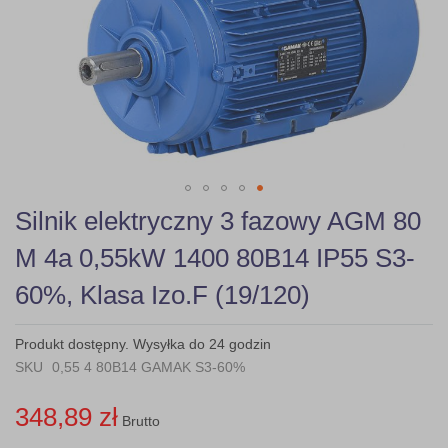
gallery
Skip
Silnik elektryczny 3 fazowy AGM 80
to
the
M 4a 0,55kW 1400 80B14 IP55 S3-
beginning
of
60%, Klasa Izo.F (19/120)
the
images
gallery
Produkt dostępny. Wysyłka do 24 godzin
SKU
0,55 4 80B14 GAMAK S3-60%
348,89 zł
Brutto