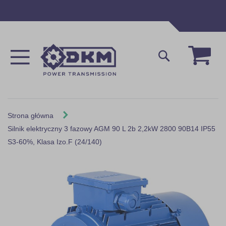
Przejdź
do
treści
Mój 
Szukaj
Strona główna
Silnik elektryczny 3 fazowy AGM 90 L 2b 2,2kW 2800 90B14 IP55
S3-60%, Klasa Izo.F (24/140)
Skip
to
the
end
of
the
images