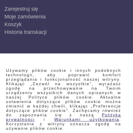
Zarejestruj się
Moje zamówienia
Koszyk
Historia transkacji
INFORMACJE
Używamy plików cookie i innych podobnych
technologii, aby poprawić komfort
przeglądania i funkcjonalność naszej witryny.
Klikając „Zezwól na wszystkie”, wyrażasz
Regulamin
zgodę na przechowywanie na Twoim
urządzeniu wszystkich danych opisanych w
Polityka prywatności i pliki cookie
naszej Polityce plików cookie. Aktualne
ustawienia dotyczące plików cookie można
Wyszukiwane frazy
zmienić w każdej chwili, klikając „Preferencje
dotyczące plików cookie”. Zachęcamy również
Wyszukiwanie zaawansowane
do zapoznania się z naszą
Polityką
Zamówienia
prywatności
i
Warunkami użytkowania
.
Korzystanie z witryny oznacza zgodę na
Skontaktuj się z nami
używanie plików cookie.