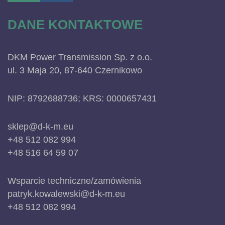
DANE KONTAKTOWE
DKM Power Transmission Sp. z o.o.
ul. 3 Maja 20, 87-640 Czernikowo
NIP: 8792688736; KRS: 0000657431
sklep@d-k-m.eu
+48 512 082 994
+48 516 64 59 07
Wsparcie techniczne/zamówienia
patryk.kowalewski@d-k-m.eu
+48 512 082 994