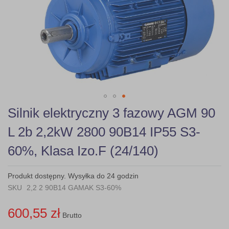
gallery
Skip
Silnik elektryczny 3 fazowy AGM 90
to
the
L 2b 2,2kW 2800 90B14 IP55 S3-
beginning
of
60%, Klasa Izo.F (24/140)
the
images
gallery
Produkt dostępny. Wysyłka do 24 godzin
SKU
2,2 2 90B14 GAMAK S3-60%
600,55 zł
Brutto