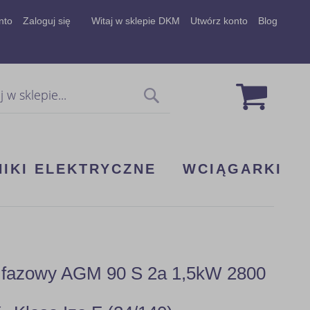
nto
Zaloguj się
Witaj w sklepie DKM
Utwórz konto
Blog
Mój koszy
Szukaj
NIKI ELEKTRYCZNE
WCIĄGARKI
 3 fazowy AGM 90 S 2a 1,5kW 2800