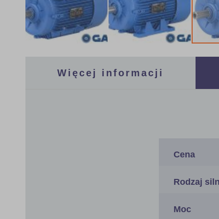
Skip
to
the
Więcej informacji
beginning
of
the
images
gallery
Więcej
informacji
Cena
Rodzaj sil
Moc