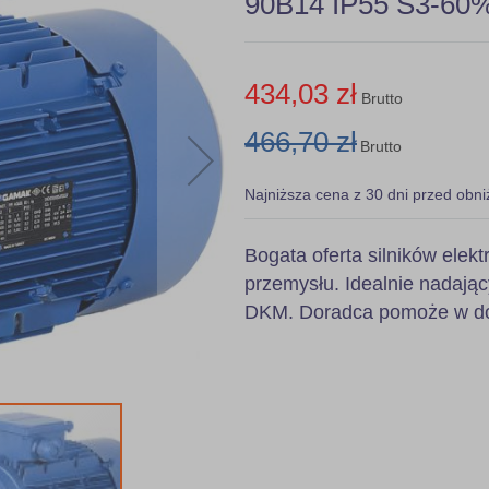
90B14 IP55 S3-60%,
434,03 zł
Brutto
466,70 zł
Brutto
Najniższa cena z 30 dni przed obni
Bogata oferta silników ele
przemysłu. Idealnie nadając
DKM. Doradca pomoże w dob