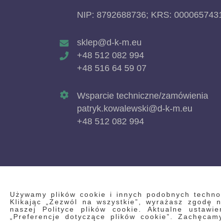
NIP: 8792688736; KRS: 000065743
sklep@d-k-m.eu
+48 512 082 994
+48 516 64 59 07
Wsparcie techniczne/zamówienia
patryk.kowalewski@d-k-m.eu
+48 512 082 994
Używamy plików cookie i innych podobnych technolo
Klikając „Zezwól na wszystkie”, wyrażasz zgodę
naszej Polityce plików cookie. Aktualne ustawi
„Preferencje dotyczące plików cookie”. Zachęca