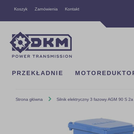
Przejdź
Koszyk
Zamówienia
Kontakt
do
treści
PRZEKŁADNIE
MOTOREDUKTO
Strona główna
Silnik elektryczny 3 fazowy AGM 90 S 2
Skip
to
the
end