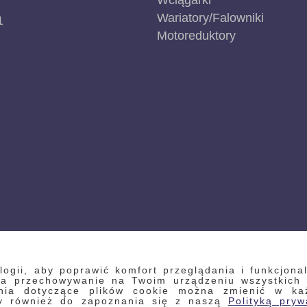
Wciągarki
Wariatory/Falowniki
1
Motoreduktory
gii, aby poprawić komfort przeglądania i funkcjonal
 na przechowywanie na Twoim urządzeniu wszystkich
enia dotyczące plików cookie można zmienić w każd
my również do zapoznania się z naszą
Polityką pryw