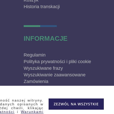
Koszyk
Historia transkacji
INFORMACJE
Regulamin
Polityka prywatności i pliki cookie
Wyszukiwane frazy
Wyszukiwanie zaawansowane
Zamówienia
Skontaktuj się z nami
Odstąp od umowy
ność naszej witryny.
Blog
ZEZWÓL NA WSZYSTKIE
 danych opisanych w
Kontakt
ej chwili, klikając
atności
i
Warunkami